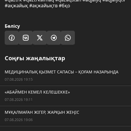
#ақжайық #ақжайықтв #бқо
Бөлісу
Соңғы жаңалықтар
МЕДИЦИНАЛЫҚ ҚЫЗМЕТ САПАСЫ – ҚОҒАМ НАЗАРЫНДА
07.08.2026 19:15
«АБАЙМЕН КЕМЕЛ КЕЛЕШЕККЕ»
07.08.2026 19:11
МҰҚАЛМАҒАН ЖІГЕР, ЖАРҚЫН ЖЕҢІС
07.08.2026 19:06