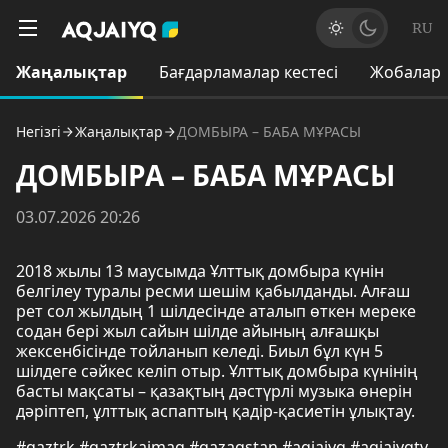
RU
Жаңалықтар
Бағдарламалар кестесі
Жобалар
Негізгі
Жаңалықтар
ДОМБЫРА – БАБА МҰРАСЫ
ДОМБЫРА – БАБА МҰРАСЫ
03.07.2026 20:26
2018 жылы 13 маусымда Ұлттық домбыра күнін
белгілеу туралы ресми шешім қабылданды. Алғаш
рет сол жылдың 1 шілдесінде аталып өткен мереке
содан бері жыл сайын шілде айының алғашқы
жексенбісінде тойланып келеді. Биыл бұл күн 5
шілдеге сәйкес келіп отыр. Ұлттық домбыра күнінің
басты мақсаты – қазақтың дәстүрлі музыка өнерін
дәріптеп, ұлттық аспаптың қадір-қасиетін ұлықтау.
#qaztrk #qaztrkaimaq #qazaqstan #aqjaiyq #aqjaiyqtv