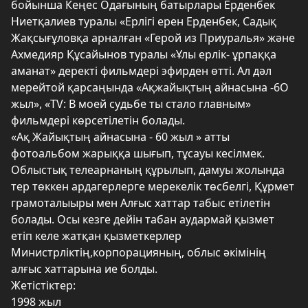
бойынша Кеңес Одағының батырлары Ерденбек
Ниетқалиев туралы «Ерлігі ерен Ерденбек, Садық
Жақсығұловқа арналған «Герой из Приуралья» және
Ахмедияр Құсайынов туралы «Ұлы ерлік- ұрпаққа
аманат» деректі фильмдері эфирден өтті. Ал дәл
мерейтой қарсаңында «Ақжайықтың айнасына -6О
жыл», «ТV: В моей судьбе ты стало главным»
фильмдері көрсетілетін болады.
«Ақ Жайықтың айнасына - 60 жыл » атты
фотоальбом жарыққа шығып, тұсауы кесілмек.
Облыстық телеарнаның құрылып, дамуы жолында
тер төккен ардагерлерге мерекелік төсбелгі, Құрмет
грамоталыыры мен Алғыс хаттар табыс етілетін
болады. Осы кезге дейін табан аудармай қызмет
етіп келе жатқан қызметкерлер
Министрліктің,корпорацияның, облыс әкімінің
алғыс хаттарына ие болды.
Жетістіктер:
1998 жыл