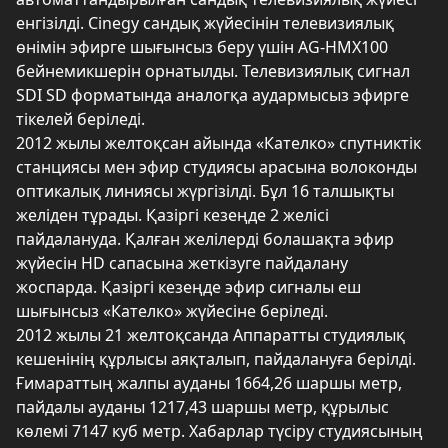
енгізілді. Сinegy сандық жүйесінін телевизиялық
өнімін эфирге шығынсыз беру үшін AG-HMX100
бейнемикшерін орнатылды. Телевизиялық сигнал
SDI SD форматында аналогқа аудармысыз эфирге
тікелей беріледі.
2012 жылы желтоқсан айында «Кателко» спутниктік
станциясы мен эфир студиясы арасына волоконды
оптикалық линиясы жүргізілді. Бұл 16 талшықты
желіден тұрады. Қазіргі кезеңде 2 желісі
пайдалануда. Қалған желілерді болашақта эфир
жүйесін HD сапасына жеткізуге пайдалану
жоспарда. Қазіргі кезеңде эфир сигналы еш
шығынсыз «Кателко» жүйесіне беріледі.
2012 жылы 21 желтоқсанда Аппаратты студиялық
кешенінің құрлысы аяқталып, пайдалануға берілді.
Ғимараттың жалпы ауданы 1664,26 шаршы метр,
пайдалы ауданы 1217,43 шаршы метр, құрылыс
көлемі 7147 куб метр. Хабарлар түсіру студиясының