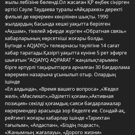
жылы лебізіне бөленді.Ол жасаған ҚР еңбек сіңірген
әртісі Сәуле Таудаева туралы «Айқаракөз» деректі
фильмі де көрермен көңілінен шықты. 1990
жылдардың басында кешкі уақытта берілген
«Ақшам», тікелей эфирде жүрген «Обратная связь»
хабарларының көрсеткіші жоғары болды.
Бүгінде « AQJAIYQ» телеарнасы тәулігіне 14 сағат
хабар таратады.Қазіргі уақытта күніне 5 рет эфирге
шығатын ”AQJAIYQ AQPARAT “ жаңалықтарымен
бірге әртүрлі тақырыптарға арналған 30 бағдарлама
көрермен назарына ұсынылып отыр. Олардың
ішінде
«Ел алдында», «Время вашего вопроса» ,»Жедел
желі», «Мәслихат»,»Әділетті қоғам»,»Активная
позиция» секілді қоғамдық-саяси бағдарламалар
көрермендер арасында зор беделге ие. Сондай-ақ,
рейтингі жоғары хабарлар ішінде «Тарихтан
тағылым», «Алдаспан», «Біздің подкаст»,
«Жанымның жағалауы», «Дорого жизни»