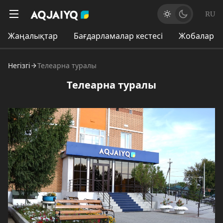
RU
Жаңалықтар
Бағдарламалар кестесі
Жобалар
Негізгі
Телеарна туралы
Телеарна туралы