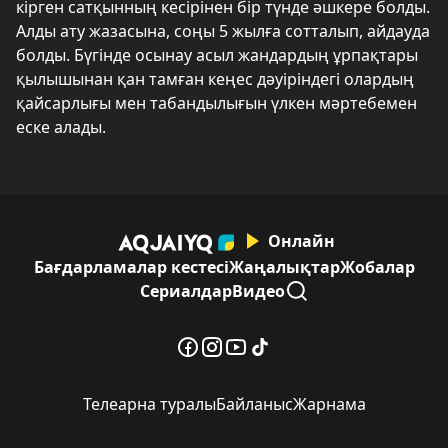
кірген сатқынның кесірінен бір түнде әшкере болды.
Алды ату жазасына, соңы 5 жылға сотталып, айдауда
болды. Бүгінде осынау асыл жандардың ұрпақтары
қылышынан қан тамған кеңес дәуіріндегі олардың
қайсарлығы мен табандылығын үлкен мәртебемен
еске алады.
Онлайн
Бағдарламалар кестесі
Жаңалықтар
Жобалар
Сериалдар
Видео
Телеарна туралы
Байланыс
Жарнама