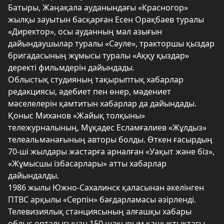
Батыры, Жаңақала ауданындағы «Красногор»
жылқы зауытын басқарған Есен Орақбаев туралы
«Директор», осы ауданның мал азығын
дайындаушылар туралы «Сәуле», тракторшы қыздар
бригадасының жұмысы туралы «Аққу қыздар»
деректі фильмдерін дайындады.
Облыстық студияның тақырыптық хабарлар
редакциясы, әдебиет пен өнер, мәдениет
мәселелерін қамтитын хабарлар да дайындады.
Қоныс Миханов «Жайық толқыны»
тележурналының, Мұқадес Есламғалиев «Жұлдыз»
телеальманағының авторы болды. Өткен ғасырдың
70-ші жылдары жастарға арналған «Уақыт және біз»,
«Жұмысшы ізбасарлары» атты хабарлар
дайындалды.
1986 жылы Южно-Сахалинск қаласынан әкелінген
ПТВС арқылы «Серпін» бағдарламасы әзірленді.
Телевизиялық станциясының алғашқы хабары
облыс орталығынан 150 шақырым қашықтықтағы