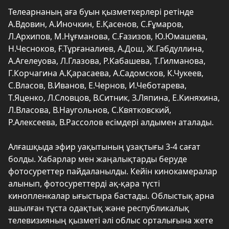
Телеарнаның аға буын қызметкерлері ретінде
А.Вдовин, А.Иночкин, Е.Қасенов, С.Ғұмаров,
Л.Архипов, М.Нұғманова, С.Ғазизов, Ю.Юмашева,
Н.Чесноков, Ғ.Тұрғаналиев, А.Дош, Ж.Габдуллина,
А.Агелеуова, Л.Глазова, Р.Кабашева, Т.Гилманова,
Г.Корчагина А.Қарасаева, А.Садомсков, К.Чукеев,
С.Власов, В.Иванов, Е.Чернов, И.Чеботарева,
Т.Яценко, Л.Словцов, В.Ситник, З.Ляпина, Е.Киняхина,
Л.Власова, В.Наугольнов, С.Квятковский,
Р.Алексеева, В.Рассолов есімдері алдымен аталады.
Алғашқыда эфир уақытының ұзақтығы 3-4 сағат
болды. Хабарлар мен жаңалықтарды беруде
фотосуреттер пайдаланылды. Кейін кинокамералар
алынып, фотосуреттерді ақ-қара түсті
кинопленкалар ығыстыра бастады. Облыстық арна
ашылған тұста одақтық және республикалық
телевизияның қызметі әлі облыс орталығына жете