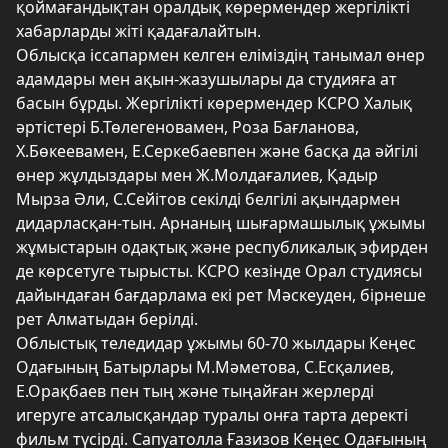
қоймағандықтан оралдық көрермендер жергілікті
хабарларды жіті қадағалайтын.
Облысқа іссапармен келген еліміздің танымал өнер
адамдары мен ақын-жазушылары да студияға ат
басын бұрды. Жергілікті көрермендер КСРО Халық
әртістері Б.Төлегеновамен, Роза Бағланова,
Х.Бөкеевамен, Е.Серкебаевпен және басқа да әйгілі
өнер жұлдыздары мен Ж.Молдағалиев, Қадыр
Мырза Әли, С.Сейітов секілді белгілі ақындармен
дидарласқан-тын. Арнаның шығармашылық ұжымы
жұмыстарын одақтық және республикалық эфирден
де көрсетуге тырысты. КСРО кезінде Орал студиясы
дайындаған бағдарлама екі рет Мәскеуден, бірнеше
рет Алматыдан берілді.
Облыстық теледидар ұжымы 60-70 жылдары Кеңес
Одағының Батырлары М.Мәметова, С.Есқалиев,
Е.Орақбаев пен тың және тыңайған жерлерді
игеруге атсалысқандар туралы онға тарта деректі
фильм түсірді. Сапуатолла Ғазизов Кеңес Одағының