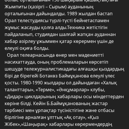
Жымпиты (қазіргі – Сырым) ауданының
орталығынан дайындалды. 1989 жылдан бастап
Орал телестудиясы түрлі-түсті бейнетаспамен
жұмыс жасауды қолға алды.Техника жетістігін
пайдаланып, студиядан шалғай жатқан ауданнан
хабар әзірлеу ұжыммен қатар көрермен үшін де
елеулі оқиға болды.
Орал телеарнасында өнер мен мәдениетті
насихаттауда, оның проблемаларын көрсетіп
шешуде тележурналистикадағы алғашқы қыздардың
бірі де бірегейі Ботакөз Баймұқанова елеулі үлес
қосты. 1980-1990 жылдары ол дайындаған «Халық
таланттары», «Терме», «Әнқұмарлар» клубы,
«Дидар» циклдарының хабарлары осы міндеттерден
көріне білді. Кейін Б.Баймұқанованың жастар
тәрбиесі мен ұрпақтар түсіністігіне және отбасы
бірлігіне арналған ұлттық «Ақ отау», «Қыз
Жібек»,»Шаңырақ» хабарлары көрермендердің