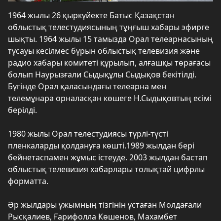
1964 жылы 26 қыркүйекте Батыс Қазақстан
облыстық телестудиясының тұңғыш хабары эфирге
шықты. 1964 жылы 15 тамызда Орал телеарнасының
тұсауы кесілмес бұрын облыстық телевизия және
радио хабары комитеті құрылып, алғашқы төрағасы
болып Наурызғали Сыдықұлы Сыдықов бекітілді.
Бүгінде Орал қаласындағы телеарна мен
телемұнара орналасқан көшеге Н.Сыдықовтың есімі
берілді.
1980 жылы Орал телестудиясы түрлі-түсті
пленкаларды қолдануға көшті.1989 жылдан бері
бейнетаспамен жұмыс істеуде. 2003 жылдан бастап
облыстық телевизия хабарлары толықтай цифрлы
форматта.
Әр жылдары ұжымның тізгінін ұстаған Молдағали
Рысқалиев, Ғарифолла Көшенов, Махамбет