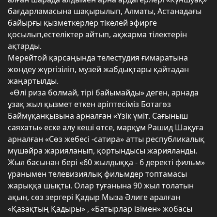
бағдарламасына шақырылып, Алматы, Астанадағы
байырғы қызметкерлер тікелей эфирге
қосылып,естеліктер айтып, ақжарма тілектерін
ақтарды.
Мерейтой қарсаңында телестудия ғимаратына
жөндеу жүргізіліп, музей жабдықтары қайтадан
жаңартылды.
«Өлі риза болмай, тірі байымайды» деген, арнада
ұзақ жыл қызмет еткен әріптесіміз Ботагөз
Баймұқанқызына арналған «Үзік үміт. Сағыныш
саяхаты» еске алу кеші өтсе, марқұм Рашид Шақуға
арналған «Сөз жебесі -сатира» атты республикалық
мүшәйра жарияланып, қортындысы жарияланды.
Жыл басынан бері «60 жылдыққа - 6 деректі фильм»
ұранымен телевизиялық фильмдер топтамасы
жарыққа шықты. Олар туғанына 90 жыл толатын
ақын, сөз зергері Қадыр Мыза Әлиге аралған
«Қазақтың Қадыры» , «Батырлар ізімен» жобасы