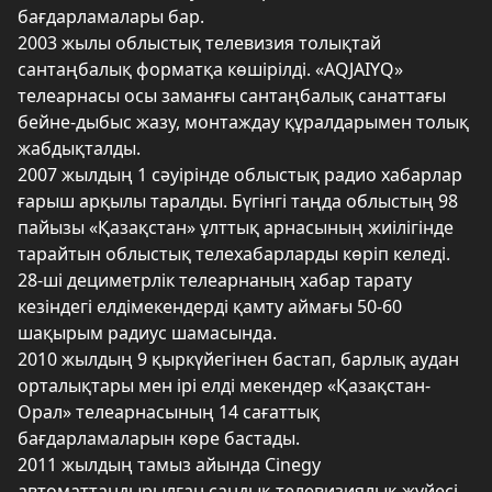
бағдарламалары бар.
2003 жылы облыстық телевизия толықтай
сантаңбалық форматқа көшірілді. «AQJAIYQ»
телеарнасы осы заманғы сантаңбалық санаттағы
бейне-дыбыс жазу, монтаждау құралдарымен толық
жабдықталды.
2007 жылдың 1 сәуірінде облыстық радио хабарлар
ғарыш арқылы таралды. Бүгінгі таңда облыстың 98
пайызы «Қазақстан» ұлттық арнасының жиілігінде
тарайтын облыстық телехабарларды көріп келеді.
28-ші дециметрлік телеарнаның хабар тарату
кезіндегі елдімекендерді қамту аймағы 50-60
шақырым радиус шамасында.
2010 жылдың 9 қыркүйегінен бастап, барлық аудан
орталықтары мен ірі елді мекендер «Қазақстан-
Орал» телеарнасының 14 сағаттық
бағдарламаларын көре бастады.
2011 жылдың тамыз айында Сinegy
автоматтандырылған сандық телевизиялық жүйесі