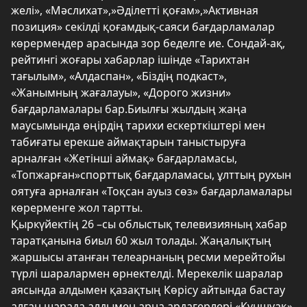
желі», «Мәслихат»,»Әділетті қоғам»,»Активная
позиция» секілді қоғамдық-саяси бағдарламалар
көрермендер арасында зор беделге ие. Сондай-ақ,
рейтингі жоғары хабарлар ішінде «Тарихтан
тағылым», «Алдаспан», «Біздің подкаст»,
«Жанымның жағалауы», «Дорого жизни»
бағдарламалары бар.Биылғы жылдың жаңа
маусымында өңірдің тарихи ескерткіштері мен
табиғаты ерекше аймақтарын таныстыруға
арналған «Жетінші аймақ» бағдарламасы,
«Топжарған»спорттық бағдарламасы, ұлттың рухын
оятуға арналған «Тоқсан ауыз сөз» бағдарламалары
көрерменге жол тартты.
Қыркүйектің 26 –сы облыстық телевизияның хабар
таратқанына биыл 60 жыл толады. Жаңалықтың
жаршысы атанған телеарнаның ресми мерейтойы
түрлі шаралармен өрнектелді. Мерекелік шаралар
аясында алдымен қазақтың Көрісу айтында бастау
алған шарада алдымен арна ардагерлері «Күншуақ»