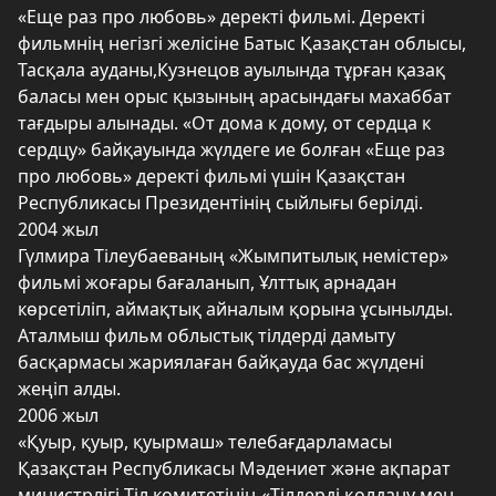
«Еще раз про любовь» деректі фильмі. Деректі
фильмнің негізгі желісіне Батыс Қазақстан облысы,
Тасқала ауданы,Кузнецов ауылында тұрған қазақ
баласы мен орыс қызының арасындағы махаббат
тағдыры алынады. «От дома к дому, от сердца к
сердцу» байқауында жүлдеге ие болған «Еще раз
про любовь» деректі фильмі үшін Қазақстан
Республикасы Президентінің сыйлығы берілді.
2004 жыл
Гүлмира Тілеубаеваның «Жымпитылық немістер»
фильмі жоғары бағаланып, Ұлттық арнадан
көрсетіліп, аймақтық айналым қорына ұсынылды.
Аталмыш фильм облыстық тілдерді дамыту
басқармасы жариялаған байқауда бас жүлдені
жеңіп алды.
2006 жыл
«Қуыр, қуыр, қуырмаш» телебағдарламасы
Қазақстан Республикасы Мәдениет және ақпарат
министрлігі Тіл комитетінің «Тілдерді қолдану мен