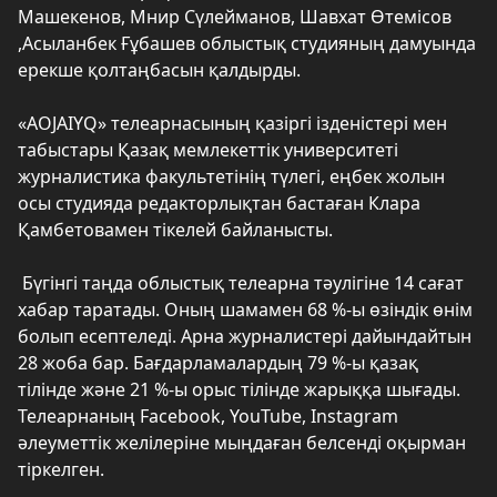
Машекенов, Мнир Сүлейманов, Шавхат Өтемісов
,Асыланбек Ғұбашев облыстық студияның дамуында
ерекше қолтаңбасын қалдырды.
«AOJAIYQ» телеарнасының қазіргі ізденістері мен
табыстары Қазақ мемлекеттік университеті
журналистика факультетінің түлегі, еңбек жолын
осы студияда редакторлықтан бастаған Клара
Қамбетовамен тікелей байланысты.
Бүгінгі таңда облыстық телеарна тәулігіне 14 сағат
хабар таратады. Оның шамамен 68 %-ы өзіндік өнім
болып есептеледі. Арна журналистері дайындайтын
28 жоба бар. Бағдарламалардың 79 %-ы қазақ
тілінде және 21 %-ы орыс тілінде жарыққа шығады.
Телеарнаның Facebook, YouTube, Instagram
әлеуметтік желілеріне мыңдаған белсенді оқырман
тіркелген.