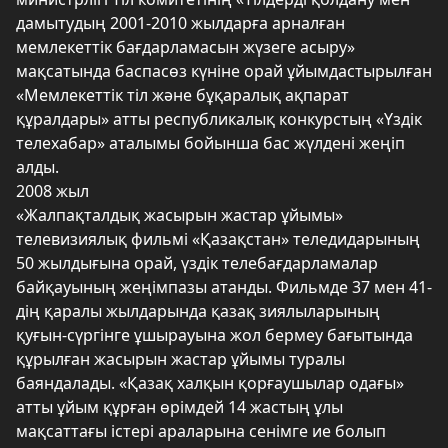
дамытудың 2001-2010 жылдарға арналған
мемлекеттік бағдарламасын жүзеге асыру»
мақсатында баспасөз күніне орай ұйымдастырылған
«Мемлекеттік тіл және бұқаралық ақпарат
құралдары» атты республикалық конкурстың «Үздік
телехабар» аталымы бойынша бас жүлдені жеңіп
алды.
2008 жыл
«Жалпақталдық жасырын жастар ұйымы»
телевизиялық фильмі «Қазақстан» теледидарының
50 жылдығына орай, үздік телебағдарламалар
байқауының жеңімпазы атанды. Фильмде 37 мен 41-
дің қаралы жылдарында қазақ зиялыларының
қуғын-сүргінге ұшырауына жол бермеу бағытында
құрылған жасырын жастар ұйымы туралы
баяндалады. «Қазақ халқын қорғаушылар одағы»
атты ұйым құрған өрімдей 14 жастың ұлы
мақсаттағы істері араларына сенімге ие болып