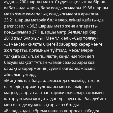
ауданы 200 шаршы метр. Студияға қосымша бірінші
қабатында жарық беру қондырғылары 19,86 шаршы
метр және камералық қондырғыларға арналған
23,21 шаршы метрлік бөлмелер, екінші қабатында
режиссерлік 36,3 шаршы метр және аппаратты
қондырғылар 37,1 шаршы метр бөлмелері бар.
2013 жыл Бұл жылы «Мәңгілік ел», «Сыр толғау»
«Замансөз» сияқты бірегей хабарлар көрерменге
жол тартты. Қоғамның түйткілді мәселелерін
талқыға салып, көпшіліктің көңіліндегісін дөп
басуды мақсат тұтқан «Замансөз» хабары көзі
қарақты көрерменнің сүйікті бағдарламасына
айналып үлгерді.
«Мәңгілік ел» бағдарламасында өлкеміздің және
еліміздің тарихи тұлғалары мен ел өмірінен
маңызды орын алатын тарихи оқиғалар, сонымен
қатар ұлтымыздың ата дәстүрі, ауыз-жазба әдебиеті
мен өзге де құндылықтары сөз болды.
«Ел алдында», «Время вашего вопроса» ,»Жедел