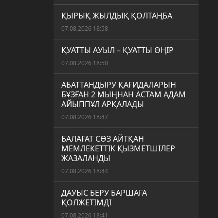
ҚЫРЫҚ ЖЫЛДЫҚ ҚОЛТАҢБА
07.08.2026 18:58
ҚУАТТЫ АУЫЛ – ҚУАТТЫ ӨҢІР
07.08.2026 18:50
АБАТТАНДЫРУ ҚАҒИДАЛАРЫН
БҰЗҒАН 2 МЫҢНАН АСТАМ АДАМ
АЙЫППҰЛ АРҚАЛАДЫ
07.08.2026 18:47
БАЛАҒАТ СӨЗ АЙТҚАН
МЕМЛЕКЕТТІК ҚЫЗМЕТШІЛЕР
ЖАЗАЛАНДЫ
07.08.2026 18:44
ДАУЫС БЕРУ БАРШАҒА
ҚОЛЖЕТІМДІ
07.08.2026 18:41