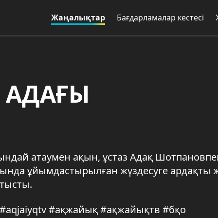
Жаңалықтар
Бағдарламалар кестесі
 АДАҒЫ
сындай атаумен ақын, ұстаз Адақ Шотпановпе
 аясында ұйымдастырылған жүздесуге ардақты
атысты.
q #aqjaiyqtv #ақжайық #ақжайықтв #бқо