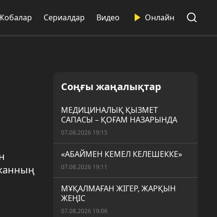
Жобалар
Сериалдар
Видео
Онлайн
Соңғы жаңалықтар
МЕДИЦИНАЛЫҚ ҚЫЗМЕТ
САПАСЫ – ҚОҒАМ НАЗАРЫНДА
07.08.2026 19:15
«АБАЙМЕН КЕМЕЛ КЕЛЕШЕККЕ»
н
07.08.2026 19:11
 жанның
МҰҚАЛМАҒАН ЖІГЕР, ЖАРҚЫН
ЖЕҢІС
07.08.2026 19:06