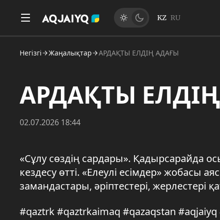
KZ
RU
Негізгі
Жаңалықтар
АРДАҚТЫ ЕЛДІҢ АДАҒЫ
АРДАҚТЫ ЕЛДІҢ
02.07.2026 18:44
«Сұлу сөздің сардары». Қадырсарайда о
кездесу өтті. «Елеулі есімдер» жобасы
замандастары, әріптестері, жерлестері қ
#qaztrk #qaztrkaimaq #qazaqstan #aqjaiy