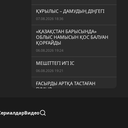
ҚҰРЫЛЫС – ДАМУДЫҢ ДІҢГЕГІ
07.08.2026 18:36
«ҚАЗАҚСТАН БАРЫСЫНДА»
ОБЛЫС НАМЫСЫН ҚОС БАЛУАН
ҚОРҒАЙДЫ
06.08.2026 19:24
МЕШІТТЕГІ ИГІ ІС
06.08.2026 19:21
ҒАСЫРДЫ АРТҚА ТАСТАҒАН
ҒҰМЫР
06.08.2026 19:19
«АУЫЛ АМАНАТЫ»: МЕМЛЕКЕТТІК
Сериалдар
Видео
ҚОЛДАУДЫҢ НАҚТЫ НӘТИЖЕСІ
06.08.2026 19:16