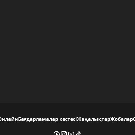
Онлайн
Бағдарламалар кестесі
Жаңалықтар
Жобалар