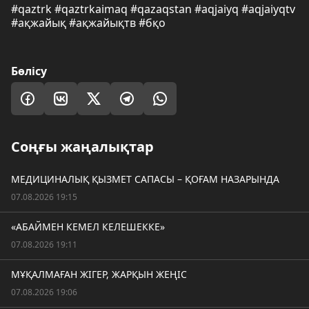
#qaztrk #qaztrkaimaq #qazaqstan #aqjaiyq #aqjaiyqtv
#ақжайық #ақжайықтв #бқо
Бөлісу
Соңғы жаңалықтар
МЕДИЦИНАЛЫҚ ҚЫЗМЕТ САПАСЫ – ҚОҒАМ НАЗАРЫНДА
07.08.2026 19:15
«АБАЙМЕН КЕМЕЛ КЕЛЕШЕККЕ»
07.08.2026 19:11
МҰҚАЛМАҒАН ЖІГЕР, ЖАРҚЫН ЖЕҢІС
07.08.2026 19:06