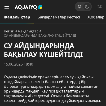
RU
Жаңалықтар
Бағдарламалар кестесі
Жобалар
Негізгі
Жаңалықтар
СУ АЙДЫНДАРЫНДА БАҚЫЛАУ КҮШЕЙТІЛДІ
СУ АЙДЫНДАРЫНДА
БАҚЫЛАУ КҮШЕЙТІЛДІ
15.06.2026 18:40
Судағы қауіпсіздік ережелерін елемеу – қайғылы
жағдайларға әкелетін басты себептердің бірі.
Әсіресе тұрғындардың шомылуға тыйым салынған
орындарды таңдап, қауіпсіздік талаптарын
сақтамауы жиі кездеседі. Осыған байланысты
кезекті рейд Бәйтерек ауданында ұйымдастырылды.