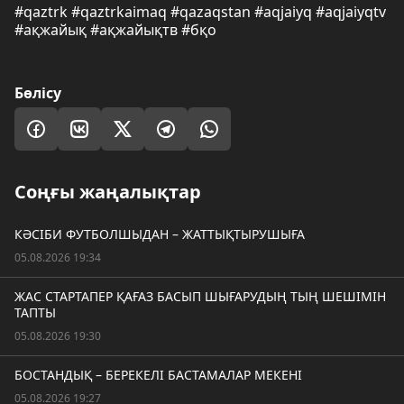
#qaztrk #qaztrkaimaq #qazaqstan #aqjaiyq #aqjaiyqtv
#ақжайық #ақжайықтв #бқо
Бөлісу
Соңғы жаңалықтар
КӘСІБИ ФУТБОЛШЫДАН – ЖАТТЫҚТЫРУШЫҒА
05.08.2026 19:34
ЖАС СТАРТАПЕР ҚАҒАЗ БАСЫП ШЫҒАРУДЫҢ ТЫҢ ШЕШІМІН
ТАПТЫ
05.08.2026 19:30
БОСТАНДЫҚ – БЕРЕКЕЛІ БАСТАМАЛАР МЕКЕНІ
05.08.2026 19:27