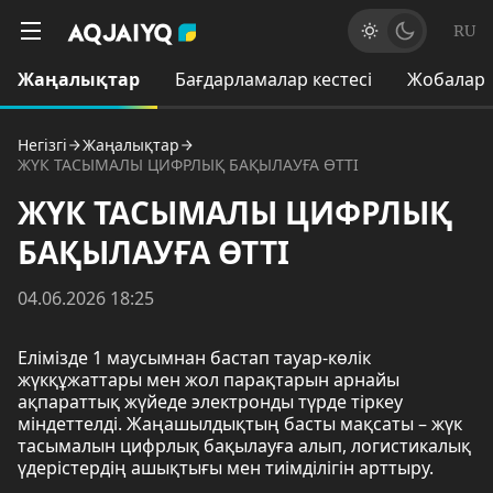
RU
Жаңалықтар
Бағдарламалар кестесі
Жобалар
Негізгі
Жаңалықтар
ЖҮК ТАСЫМАЛЫ ЦИФРЛЫҚ БАҚЫЛАУҒА ӨТТІ
ЖҮК ТАСЫМАЛЫ ЦИФРЛЫҚ
БАҚЫЛАУҒА ӨТТІ
04.06.2026 18:25
Елімізде 1 маусымнан бастап тауар-көлік
жүкқұжаттары мен жол парақтарын арнайы
ақпараттық жүйеде электронды түрде тіркеу
міндеттелді. Жаңашылдықтың басты мақсаты – жүк
тасымалын цифрлық бақылауға алып, логистикалық
үдерістердің ашықтығы мен тиімділігін арттыру.