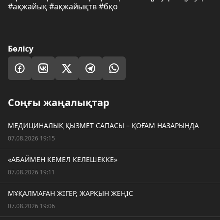
#ақжайық #ақжайықтв #бқо
Бөлісу
Соңғы жаңалықтар
МЕДИЦИНАЛЫҚ ҚЫЗМЕТ САПАСЫ – ҚОҒАМ НАЗАРЫНДА
07.08.2026 19:15
«АБАЙМЕН КЕМЕЛ КЕЛЕШЕККЕ»
07.08.2026 19:11
МҰҚАЛМАҒАН ЖІГЕР, ЖАРҚЫН ЖЕҢІС
07.08.2026 19:06