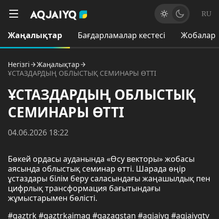
RU
Жаңалықтар
Бағдарламалар кестесі
Жобалар
Негізгі
Жаңалықтар
ҰСТАЗДАРДЫҢ ОБЛЫСТЫҚ СЕМИНАРЫ ӨТТІ
ҰСТАЗДАРДЫҢ ОБЛЫСТЫҚ
СЕМИНАРЫ ӨТТІ
04.06.2026 18:22
Бөкей ордасы ауданында «Өсу векторы» жобасы
аясында облыстық семинар өтті. Шарада өңір
ұстаздары білім беру саласындағы жаңашылдық пен
цифрлық трансформация бағытындағы
жұмыстарымен бөлісті.
#qaztrk #qaztrkaimaq #qazaqstan #aqjaiyq #aqjaiyqtv