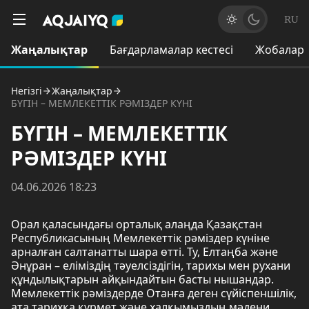
RU
Жаңалықтар
Бағдарламалар кестесі
Жобалар
Негізгі
Жаңалықтар
БҮГІН – МЕМЛЕКЕТТІК РӘМІЗДЕР КҮНІ
БҮГІН – МЕМЛЕКЕТТІК
РӘМІЗДЕР КҮНІ
04.06.2026 18:23
Орал қаласындағы орталық алаңда Қазақстан
Республикасының Мемлекеттік рәміздер күніне
арналған салтанатты шара өтті. Ту, Елтаңба және
Әнұран – еліміздің тәуелсіздігін, тарихы мен рухани
құндылықтарын айқындайтын басты нышандар.
Мемлекеттік рәміздерде Отанға деген сүйіспеншілік,
ата тарихқа құрмет және халқымыздың мәдени