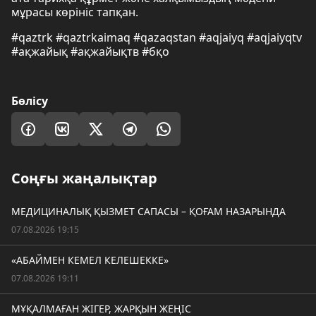
мұрасы көрініс тапқан.
#qaztrk #qaztrkaimaq #qazaqstan #aqjaiyq #aqjaiyqtv
#ақжайық #ақжайықтв #бқо
Бөлісу
Соңғы жаңалықтар
МЕДИЦИНАЛЫҚ ҚЫЗМЕТ САПАСЫ – ҚОҒАМ НАЗАРЫНДА
07.08.2026 19:15
«АБАЙМЕН КЕМЕЛ КЕЛЕШЕККЕ»
07.08.2026 19:11
МҰҚАЛМАҒАН ЖІГЕР, ЖАРҚЫН ЖЕҢІС