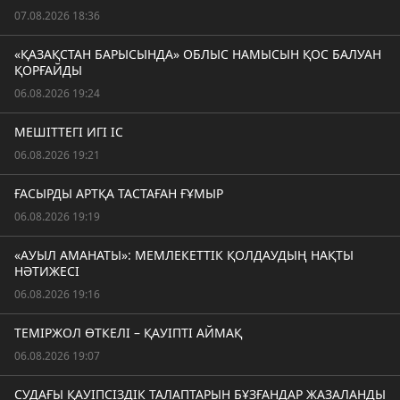
07.08.2026 18:36
«ҚАЗАҚСТАН БАРЫСЫНДА» ОБЛЫС НАМЫСЫН ҚОС БАЛУАН
ҚОРҒАЙДЫ
06.08.2026 19:24
МЕШІТТЕГІ ИГІ ІС
06.08.2026 19:21
ҒАСЫРДЫ АРТҚА ТАСТАҒАН ҒҰМЫР
06.08.2026 19:19
«АУЫЛ АМАНАТЫ»: МЕМЛЕКЕТТІК ҚОЛДАУДЫҢ НАҚТЫ
НӘТИЖЕСІ
06.08.2026 19:16
ТЕМІРЖОЛ ӨТКЕЛІ – ҚАУІПТІ АЙМАҚ
06.08.2026 19:07
СУДАҒЫ ҚАУІПСІЗДІК ТАЛАПТАРЫН БҰЗҒАНДАР ЖАЗАЛАНДЫ