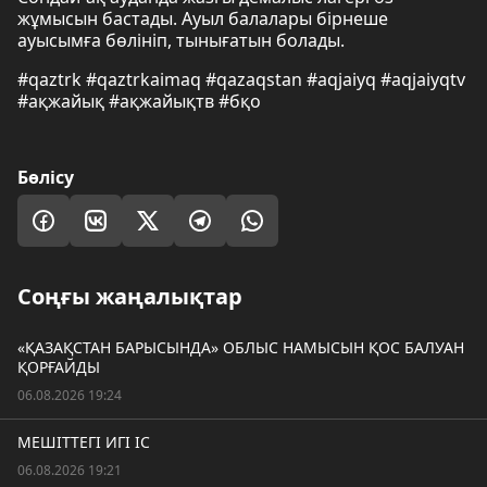
жұмысын бастады. Ауыл балалары бірнеше
ауысымға бөлініп, тынығатын болады.
#qaztrk #qaztrkaimaq #qazaqstan #aqjaiyq #aqjaiyqtv
#ақжайық #ақжайықтв #бқо
Бөлісу
Соңғы жаңалықтар
«ҚАЗАҚСТАН БАРЫСЫНДА» ОБЛЫС НАМЫСЫН ҚОС БАЛУАН
ҚОРҒАЙДЫ
06.08.2026 19:24
МЕШІТТЕГІ ИГІ ІС
06.08.2026 19:21