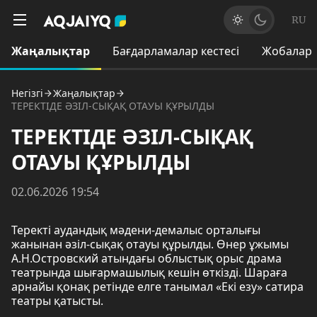
RU
Жаңалықтар
Бағдарламалар кестесі
Жобалар
Негізгі
Жаңалықтар
ТЕРЕКТІДЕ ӘЗІЛ-СЫҚАҚ ОТАУЫ ҚҰРЫЛДЫ
ТЕРЕКТІДЕ ӘЗІЛ-СЫҚАҚ
ОТАУЫ ҚҰРЫЛДЫ
02.06.2026 19:54
Теректі аудандық мәдени-демалыс орталығы
жанынан әзіл-сықақ отауы құрылды. Өнер ұжымы
А.Н.Островский атындағы облыстық орыс драма
театрында шығармашылық кешін өткізді. Шараға
арнайы қонақ ретінде елге танымал «Екі езу» сатира
театры қатысты.