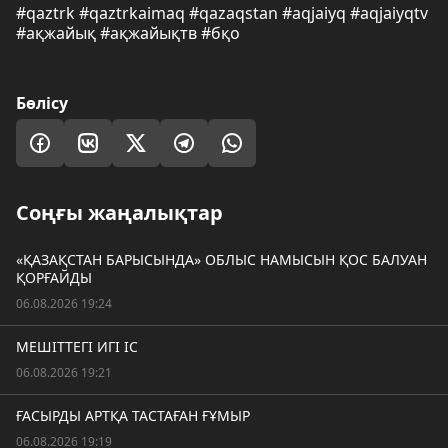
#qaztrk #qaztrkaimaq #qazaqstan #aqjaiyq #aqjaiyqtv
#ақжайық #ақжайықтв #бқо
Бөлісу
Соңғы жаңалықтар
«ҚАЗАҚСТАН БАРЫСЫНДА» ОБЛЫС НАМЫСЫН ҚОС БАЛУАН
ҚОРҒАЙДЫ
06.08.2026 19:24
МЕШІТТЕГІ ИГІ ІС
06.08.2026 19:21
ҒАСЫРДЫ АРТҚА ТАСТАҒАН ҒҰМЫР
06.08.2026 19:19