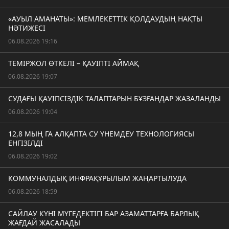
«АУЫЛ АМАНАТЫ»: МЕМЛЕКЕТТІК ҚОЛДАУДЫҢ НАҚТЫ
НӘТИЖЕСІ
06.08.2026 19:16
ТЕМІРЖОЛ ӨТКЕЛІ – ҚАУІПТІ АЙМАҚ
06.08.2026 19:07
СУДАҒЫ ҚАУІПСІЗДІК ТАЛАПТАРЫН БҰЗҒАНДАР ЖАЗАЛАНДЫ
06.08.2026 19:04
12,8 МЫҢ ГА АЛҚАПТА СУ ҮНЕМДЕУ ТЕХНОЛОГИЯСЫ
ЕНГІЗІЛДІ
06.08.2026 19:02
КОММУНАЛДЫҚ ИНФРАҚҰРЫЛЫМ ЖАҢАРТЫЛУДА
06.08.2026 18:59
САЙЛАУ КҮНІ МҮГЕДЕКТІГІ БАР АЗАМАТТАРҒА БАРЛЫҚ
ЖАҒДАЙ ЖАСАЛАДЫ