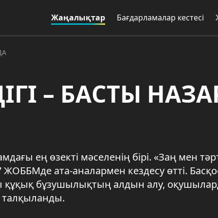
Жаңалықтар
Бағдарламалар кестесі
ДА
ІГІ – БАСТЫ НАЗА
ғамдағы ең өзекті мәселенің бірі. «Заң мен тәр
ЖОББМде ата-аналармен кездесу өтті. Басқо
ғы құқық бұзушылықтың алдын алу, оқушыла
і талқыланды.