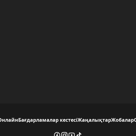
Онлайн
Бағдарламалар кестесі
Жаңалықтар
Жобалар