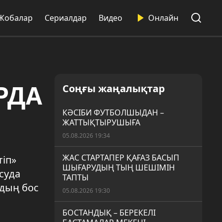
Жобалар
Сериалдар
Видео
Онлайн
РДА
Соңғы жаңалықтар
КӘСІБИ ФУТБОЛШЫДАН –
ЖАТТЫҚТЫРУШЫҒА
05.08.2026 19:34
ЖАС СТАРТАПЕР ҚАҒАЗ БАСЫП
тіп»
ШЫҒАРУДЫҢ ТЫҢ ШЕШІМІН
суда
ТАПТЫ
рдың бос
05.08.2026 19:30
БОСТАНДЫҚ – БЕРЕКЕЛІ