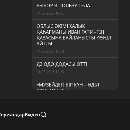
ВЫБОР В ПОЛЬЗУ СЕЛА
04.08.2026 19:06
ОБЛЫС ӘКІМІ ХАЛЫҚ
ҚАҺАРМАНЫ ИВАН ГАПИЧТІҢ
ҚАЗАСЫНА БАЙЛАНЫСТЫ КӨҢІЛ
АЙТТЫ
04.08.2026 18:59
ДЗЮДО ДОДАСЫ ӨТТІ
04.08.2026 18:57
«МУЗЕЙДЕГІ БІР КҮН – ӘДІЛ
АХМЕТОВПЕН»
04.08.2026 18:54
ДАРЫНДЫ БАЛАЛАРҒА АРНАЛҒАН
Сериалдар
Видео
ЖАЗҒЫ МЕКТЕП
04.08.2026 18:52