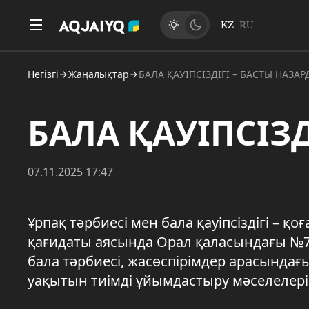
KZ
RU
Негізгі
Жаңалықтар
БАЛА ҚАУІПСІЗДІГІ – БАСТЫ НАЗАР
БАЛА ҚАУІПСІЗД
07.11.2025 17:47
Ұрпақ тәрбиесі мен бала қауіпсіздігі – қо
қағидаты аясында Орал қаласындағы №7 
бала тәрбиесі, жасөспірімдер арасында
уақытын тиімді ұйымдастыру мәселелер