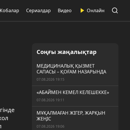
Жобалар
Сериалдар
Видео
Онлайн
Соңғы жаңалықтар
МЕДИЦИНАЛЫҚ ҚЫЗМЕТ
САПАСЫ – ҚОҒАМ НАЗАРЫНДА
07.08.2026 19:15
«АБАЙМЕН КЕМЕЛ КЕЛЕШЕККЕ»
07.08.2026 19:11
гінде
МҰҚАЛМАҒАН ЖІГЕР, ЖАРҚЫН
жол
ЖЕҢІС
п
07.08.2026 19:06