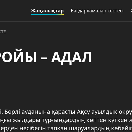
Жаңалықтар
Бағдарламалар кестесі
КТЕ
ОЙЫ – АДАЛ
өзі. Бөрлі ауданына қарасты Ақсу ауылдық окру
оңғы жылдары тұрғындардың көптен күткен 
 жерден несібесін тапқан шаруалардың көбейі