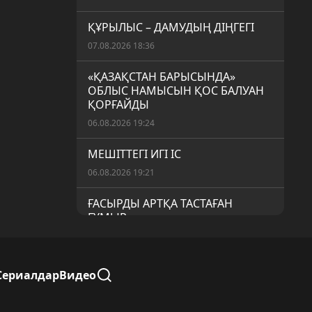
ҚҰРЫЛЫС – ДАМУДЫҢ ДІҢГЕГІ
07.08.2026 18:36
«ҚАЗАҚСТАН БАРЫСЫНДА»
ОБЛЫС НАМЫСЫН ҚОС БАЛУАН
ҚОРҒАЙДЫ
06.08.2026 19:24
МЕШІТТЕГІ ИГІ ІС
06.08.2026 19:21
ҒАСЫРДЫ АРТҚА ТАСТАҒАН
ҒҰМЫР
06.08.2026 19:19
«АУЫЛ АМАНАТЫ»: МЕМЛЕКЕТТІК
Сериалдар
Видео
ҚОЛДАУДЫҢ НАҚТЫ НӘТИЖЕСІ
06.08.2026 19:16