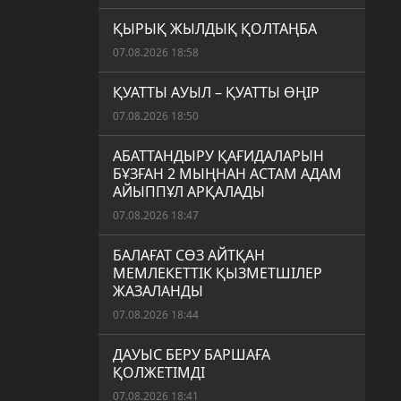
ҚЫРЫҚ ЖЫЛДЫҚ ҚОЛТАҢБА
07.08.2026 18:58
ҚУАТТЫ АУЫЛ – ҚУАТТЫ ӨҢІР
07.08.2026 18:50
АБАТТАНДЫРУ ҚАҒИДАЛАРЫН
БҰЗҒАН 2 МЫҢНАН АСТАМ АДАМ
АЙЫППҰЛ АРҚАЛАДЫ
07.08.2026 18:47
БАЛАҒАТ СӨЗ АЙТҚАН
МЕМЛЕКЕТТІК ҚЫЗМЕТШІЛЕР
ЖАЗАЛАНДЫ
07.08.2026 18:44
ДАУЫС БЕРУ БАРШАҒА
ҚОЛЖЕТІМДІ
07.08.2026 18:41