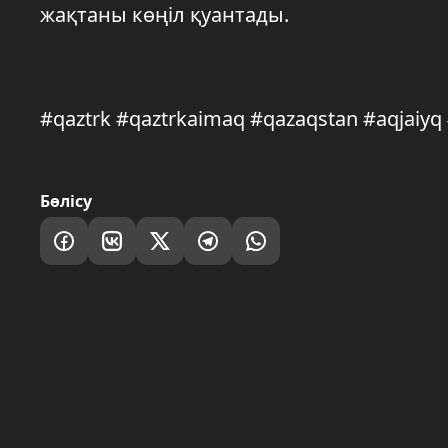
жақтаны көңіл қуантады.
#qaztrk #qaztrkaimaq #qazaqstan #aqjaiy
Бөлісу