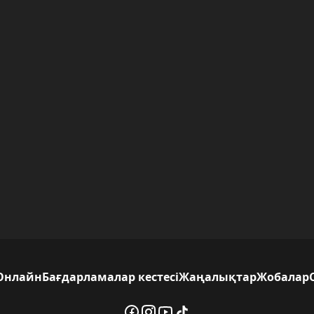
Онлайн
Бағдарламалар кестесі
Жаңалықтар
Жобалар