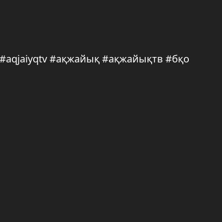
q #aqjaiyqtv #ақжайық #ақжайықтв #бқо