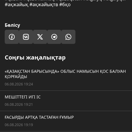
#ақжайық #ақжайықтв #бқо
Бөлісу
Соңғы жаңалықтар
«ҚАЗАҚСТАН БАРЫСЫНДА» ОБЛЫС НАМЫСЫН ҚОС БАЛУАН
ҚОРҒАЙДЫ
06.08.2026 19:24
МЕШІТТЕГІ ИГІ ІС
06.08.2026 19:21
ҒАСЫРДЫ АРТҚА ТАСТАҒАН ҒҰМЫР
06.08.2026 19:19