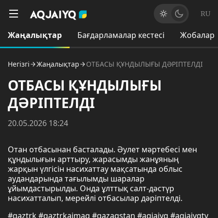
RU
Жаңалықтар
Бағдарламалар кестесі
Жобалар
Негізгі
Жаңалықтар
ОТБАСЫ ҚҰНДЫЛЫҒЫ ДӘРІПТЕЛДІ
ОТБАСЫ ҚҰНДЫЛЫҒЫ
ДӘРІПТЕЛДІ
20.05.2026 18:24
Отан отбасынан басталады. Әулет мәртебесі мен
құндылығын арттыру, жарасымды жанұяның
жарқын үлгісін насихаттау мақсатында облыс
аудандарында тағылымды шаралар
ұйымдастырылды. Онда ұлттық салт-дәстүр
насихатталып, мерейлі отбасылар дәріптелді.
#qaztrk #qaztrkaimaq #qazaqstan #aqjaiyq #aqjaiyqtv