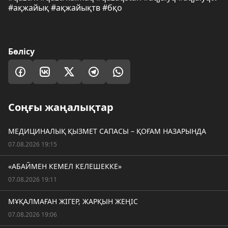
#ақжайық #ақжайықтв #бқо
Бөлісу
Соңғы жаңалықтар
МЕДИЦИНАЛЫҚ ҚЫЗМЕТ САПАСЫ – ҚОҒАМ НАЗАРЫНДА
07.08.2026 19:15
«АБАЙМЕН КЕМЕЛ КЕЛЕШЕККЕ»
07.08.2026 19:11
МҰҚАЛМАҒАН ЖІГЕР, ЖАРҚЫН ЖЕҢІС
07.08.2026 19:06