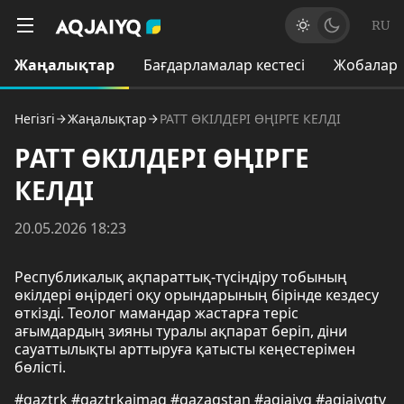
RU
Жаңалықтар
Бағдарламалар кестесі
Жобалар
Негізгі
Жаңалықтар
РАТТ ӨКІЛДЕРІ ӨҢІРГЕ КЕЛДІ
РАТТ ӨКІЛДЕРІ ӨҢІРГЕ
КЕЛДІ
20.05.2026 18:23
Республикалық ақпараттық-түсіндіру тобының
өкілдері өңірдегі оқу орындарының бірінде кездесу
өткізді. Теолог мамандар жастарға теріс
ағымдардың зияны туралы ақпарат беріп, діни
сауаттылықты арттыруға қатысты кеңестерімен
бөлісті.
#qaztrk #qaztrkaimaq #qazaqstan #aqjaiyq #aqjaiyqtv