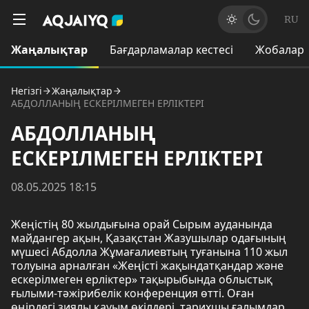
RU
Жаңалықтар
Бағдарламалар кестесі
Жобалар
Негізгі
Жаңалықтар
АБДОЛЛАНЫҢ ЕСКЕРІЛМЕГЕН ЕРЛІКТЕРІ
АБДОЛЛАНЫҢ
ЕСКЕРІЛМЕГЕН ЕРЛІКТЕРІ
08.05.2025 18:15
Жеңістің 80 жылдығына орай Сырым ауданында
майдангер ақын, Қазақстан Жазушылар одағының
мүшесі Абдолла Жұмағалиевтың туғанына 110 жыл
толуына арналған «Жеңісті жақындатқандар және
ескерілмеген ерліктер» тақырыбында облыстық
ғылыми-тәжірибелік конференция өтті. Оған
өңірдегі зиялы қауым өкілдері, тарихшы ғалымдар