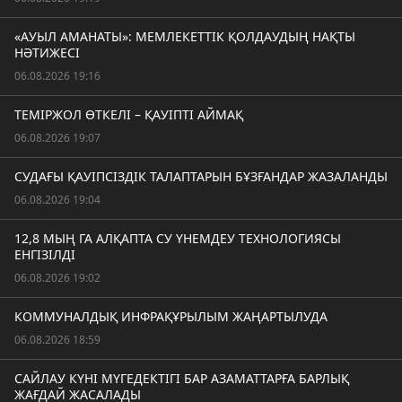
«АУЫЛ АМАНАТЫ»: МЕМЛЕКЕТТІК ҚОЛДАУДЫҢ НАҚТЫ
НӘТИЖЕСІ
06.08.2026 19:16
ТЕМІРЖОЛ ӨТКЕЛІ – ҚАУІПТІ АЙМАҚ
06.08.2026 19:07
СУДАҒЫ ҚАУІПСІЗДІК ТАЛАПТАРЫН БҰЗҒАНДАР ЖАЗАЛАНДЫ
06.08.2026 19:04
12,8 МЫҢ ГА АЛҚАПТА СУ ҮНЕМДЕУ ТЕХНОЛОГИЯСЫ
ЕНГІЗІЛДІ
06.08.2026 19:02
КОММУНАЛДЫҚ ИНФРАҚҰРЫЛЫМ ЖАҢАРТЫЛУДА
06.08.2026 18:59
САЙЛАУ КҮНІ МҮГЕДЕКТІГІ БАР АЗАМАТТАРҒА БАРЛЫҚ
ЖАҒДАЙ ЖАСАЛАДЫ