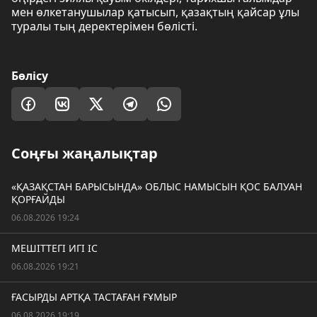
мен өлкетанушылар қатысып, қазақтың қайсар ұлы
туралы тың деректерімен бөлісті.
Бөлісу
Соңғы жаңалықтар
«ҚАЗАҚСТАН БАРЫСЫНДА» ОБЛЫС НАМЫСЫН ҚОС БАЛУАН
ҚОРҒАЙДЫ
06.08.2026 19:24
МЕШІТТЕГІ ИГІ ІС
06.08.2026 19:21
ҒАСЫРДЫ АРТҚА ТАСТАҒАН ҒҰМЫР
06.08.2026 19:19