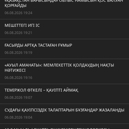
«ҚАЗАҚСТАН БАРЫСЫНДА» ОБЛЫС НАМЫСЫН ҚОС БАЛУАН
ҚОРҒАЙДЫ
06.08.2026 19:24
МЕШІТТЕГІ ИГІ ІС
06.08.2026 19:21
ҒАСЫРДЫ АРТҚА ТАСТАҒАН ҒҰМЫР
06.08.2026 19:19
«АУЫЛ АМАНАТЫ»: МЕМЛЕКЕТТІК ҚОЛДАУДЫҢ НАҚТЫ
НӘТИЖЕСІ
06.08.2026 19:16
ТЕМІРЖОЛ ӨТКЕЛІ – ҚАУІПТІ АЙМАҚ
06.08.2026 19:07
СУДАҒЫ ҚАУІПСІЗДІК ТАЛАПТАРЫН БҰЗҒАНДАР ЖАЗАЛАНДЫ
06.08.2026 19:04