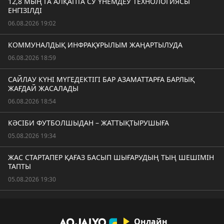
12,8 МЫҢ ГА АЛҚАПТА СУ ҮНЕМДЕУ ТЕХНОЛОГИЯСЫ
ЕНГІЗІЛДІ
06.08.2026 19:02
КОММУНАЛДЫҚ ИНФРАҚҰРЫЛЫМ ЖАҢАРТЫЛУДА
06.08.2026 18:59
САЙЛАУ КҮНІ МҮГЕДЕКТІГІ БАР АЗАМАТТАРҒА БАРЛЫҚ
ЖАҒДАЙ ЖАСАЛАДЫ
06.08.2026 18:54
КӘСІБИ ФУТБОЛШЫДАН – ЖАТТЫҚТЫРУШЫҒА
05.08.2026 19:34
ЖАС СТАРТАПЕР ҚАҒАЗ БАСЫП ШЫҒАРУДЫҢ ТЫҢ ШЕШІМІН
ТАПТЫ
05.08.2026 19:30
Онлайн