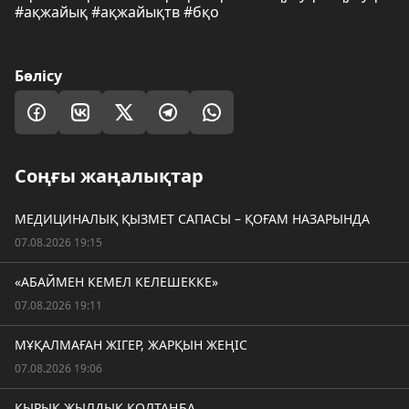
#ақжайық #ақжайықтв #бқо
Бөлісу
Соңғы жаңалықтар
МЕДИЦИНАЛЫҚ ҚЫЗМЕТ САПАСЫ – ҚОҒАМ НАЗАРЫНДА
07.08.2026 19:15
«АБАЙМЕН КЕМЕЛ КЕЛЕШЕККЕ»
07.08.2026 19:11
МҰҚАЛМАҒАН ЖІГЕР, ЖАРҚЫН ЖЕҢІС
07.08.2026 19:06
ҚЫРЫҚ ЖЫЛДЫҚ ҚОЛТАҢБА