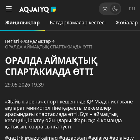
RU
Жаңалықтар
Бағдарламалар кестесі
Жобалар
Негізгі
Жаңалықтар
ОРАЛДА АЙМАҚТЫҚ СПАРТАКИАДА ӨТТІ
ОРАЛДА АЙМАҚТЫҚ
СПАРТАКИАДА ӨТТІ
29.05.2026 19:39
«Жайық арена» спорт кешенінде ҚР Мәдениет және
ақпарат министрлігіне қарасты мекемелер
арасындағы спартакиада өтті. Бұл – аймақтық
кезеңнің іріктеу ойындары. Жарысқа 4 команда
қатысып, өзара сынға түсті.
#qaztrk #qaztrkaimaq #qazaqstan #aqjaiyq #aqjaiyqtv