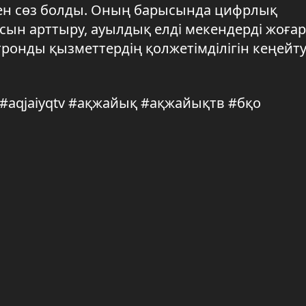
ен сөз болды. Оның барысында цифрлық
сын арттыру, ауылдық елді мекендерді жоға
онды қызметтердің қолжетімділігін кеңейт
q #aqjaiyqtv #ақжайық #ақжайықтв #бқо