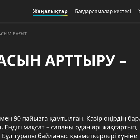
Жаңалықтар
Бағдарламалар кестесі
АСЫМ БАҒЫТ
СЫН АРТТЫРУ –
мен 90 пайызға қамтылған. Қазір өңірдің ба
 Ендігі мақсат – сапаны одан әрі жақсартып,
 Бұл туралы байланыс қызметкерлері күніне