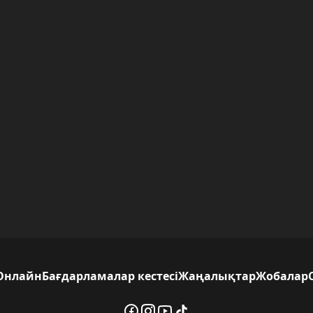
Онлайн
Бағдарламалар кестесі
Жаңалықтар
Жобалар