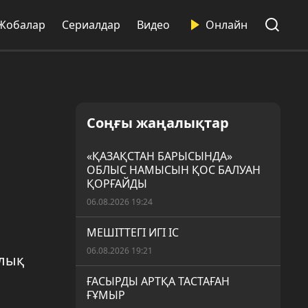
Жобалар
Сериалдар
Видео
Онлайн
Соңғы жаңалықтар
«ҚАЗАҚСТАН БАРЫСЫНДА»
ОБЛЫС НАМЫСЫН ҚОС БАЛУАН
ҚОРҒАЙДЫ
06.08.2026 19:24
МЕШІТТЕГІ ИГІ ІС
06.08.2026 19:21
рлық
ҒАСЫРДЫ АРТҚА ТАСТАҒАН
ҒҰМЫР