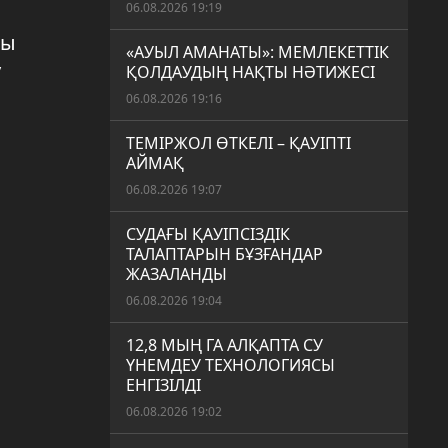
06.08.2026 19:19
ры
«АУЫЛ АМАНАТЫ»: МЕМЛЕКЕТТІК
у
ҚОЛДАУДЫҢ НАҚТЫ НӘТИЖЕСІ
06.08.2026 19:16
ТЕМІРЖОЛ ӨТКЕЛІ – ҚАУІПТІ
АЙМАҚ
06.08.2026 19:07
СУДАҒЫ ҚАУІПСІЗДІК
ТАЛАПТАРЫН БҰЗҒАНДАР
ЖАЗАЛАНДЫ
06.08.2026 19:04
12,8 МЫҢ ГА АЛҚАПТА СУ
ҮНЕМДЕУ ТЕХНОЛОГИЯСЫ
ЕНГІЗІЛДІ
06.08.2026 19:02