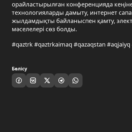
орайластырылған конференцияда кеңін
технологияларды дамыту, интернет сапа
жылдамдықты байланыспен қамту, электр
мәселелері сөз болды.
#qaztrk #qaztrkaimaq #qazaqstan #aqjaiy
Бөлісу