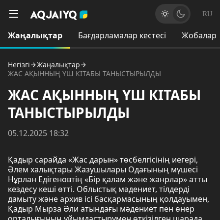
RU
Жаңалықтар
Бағдарламалар кестесі
Жобалар
Негізгі
Жаңалықтар
ЖАС АҚЫННЫҢ ҮШ КІТАБЫ ТАНЫСТЫРЫЛДЫ
ЖАС АҚЫННЫҢ ҮШ КІТАБЫ
ТАНЫСТЫРЫЛДЫ
05.12.2025 18:32
Қадыр сарайда «Жас дарын» төсбелгісінің иегері,
Әлем халықтары Жазушылары Одағының мүшесі
Нұрлан Едігеновтің «Бір қалам және жанрлар» атты
кездесу кеші өтті. Облыстық мәдениет, тілдерді
дамыту және архив ісі басқармасының қолдауымен,
Қадыр Мырза Әли атындағы мәдениет пен өнер
орталығының ұйымдастырумен өткізілген шарада