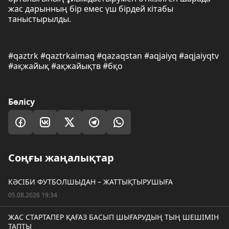
жас дарынның бір емес үш бірдей кітабы
таныстырылды.
#qaztrk #qaztrkaimaq #qazaqstan #aqjaiyq #aqjaiyqtv
#ақжайық #ақжайықтв #бқо
Бөлісу
Соңғы жаңалықтар
КӘСІБИ ФУТБОЛШЫДАН – ЖАТТЫҚТЫРУШЫҒА
05.08.2026 19:34
ЖАС СТАРТАПЕР ҚАҒАЗ БАСЫП ШЫҒАРУДЫҢ ТЫҢ ШЕШІМІН
ТАПТЫ