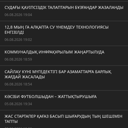
СУДАҒЫ ҚАУІПСІЗДІК ТАЛАПТАРЫН БҰЗҒАНДАР ЖАЗАЛАНДЫ
06.08.2026 19:04
12,8 МЫҢ ГА АЛҚАПТА СУ ҮНЕМДЕУ ТЕХНОЛОГИЯСЫ
ЕНГІЗІЛДІ
06.08.2026 19:02
КОММУНАЛДЫҚ ИНФРАҚҰРЫЛЫМ ЖАҢАРТЫЛУДА
06.08.2026 18:59
САЙЛАУ КҮНІ МҮГЕДЕКТІГІ БАР АЗАМАТТАРҒА БАРЛЫҚ
ЖАҒДАЙ ЖАСАЛАДЫ
06.08.2026 18:54
КӘСІБИ ФУТБОЛШЫДАН – ЖАТТЫҚТЫРУШЫҒА
05.08.2026 19:34
ЖАС СТАРТАПЕР ҚАҒАЗ БАСЫП ШЫҒАРУДЫҢ ТЫҢ ШЕШІМІН
ТАПТЫ