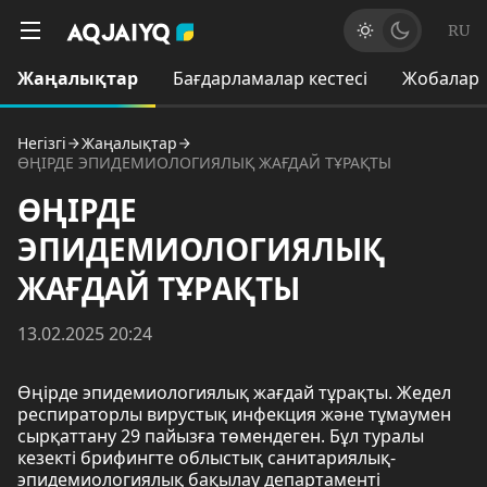
RU
Жаңалықтар
Бағдарламалар кестесі
Жобалар
Негізгі
Жаңалықтар
ӨҢІРДЕ ЭПИДЕМИОЛОГИЯЛЫҚ ЖАҒДАЙ ТҰРАҚТЫ
ӨҢІРДЕ
ЭПИДЕМИОЛОГИЯЛЫҚ
ЖАҒДАЙ ТҰРАҚТЫ
13.02.2025 20:24
Өңірде эпидемиологиялық жағдай тұрақты. Жедел
респираторлы вирустық инфекция және тұмаумен
сырқаттану 29 пайызға төмендеген. Бұл туралы
кезекті брифингте облыстық санитариялық-
эпидемиологиялық бақылау департаменті