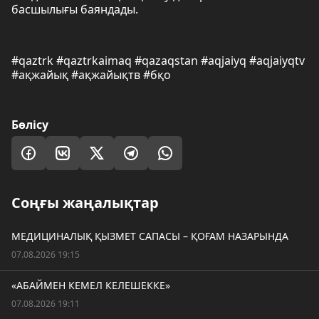
басшылығы баяндады.
#qaztrk #qaztrkaimaq #qazaqstan #aqjaiyq #aqjaiyqtv
#ақжайық #ақжайықтв #бқо
Бөлісу
Соңғы жаңалықтар
МЕДИЦИНАЛЫҚ ҚЫЗМЕТ САПАСЫ – ҚОҒАМ НАЗАРЫНДА
07.08.2026 19:15
«АБАЙМЕН КЕМЕЛ КЕЛЕШЕККЕ»
07.08.2026 19:11