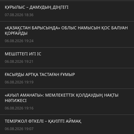
ҚҰРЫЛЫС – ДАМУДЫҢ ДІҢГЕГІ
07.08.2026 18:36
«ҚАЗАҚСТАН БАРЫСЫНДА» ОБЛЫС НАМЫСЫН ҚОС БАЛУАН
ҚОРҒАЙДЫ
06.08.2026 19:24
МЕШІТТЕГІ ИГІ ІС
06.08.2026 19:21
ҒАСЫРДЫ АРТҚА ТАСТАҒАН ҒҰМЫР
06.08.2026 19:19
«АУЫЛ АМАНАТЫ»: МЕМЛЕКЕТТІК ҚОЛДАУДЫҢ НАҚТЫ
НӘТИЖЕСІ
06.08.2026 19:16
ТЕМІРЖОЛ ӨТКЕЛІ – ҚАУІПТІ АЙМАҚ
06.08.2026 19:07