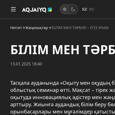
KZ
RU
Негізгі
Жаңалықтар
БІЛІМ МЕН ТӘРБИЕ – ЕГІЗ ҰҒЫМ
БІЛІМ МЕН ТӘРБ
13.01.2025 18:40
Тасқала ауданында «Оқыту мен оқудың бе
облыстық семинар өтті. Мақсат – тірек
оқытуда инновациялық әдістер мен жаңа
арттыру. Жиынға аудандық білім беру бө
орынбасарлары мен мұғалімдер қатысты.