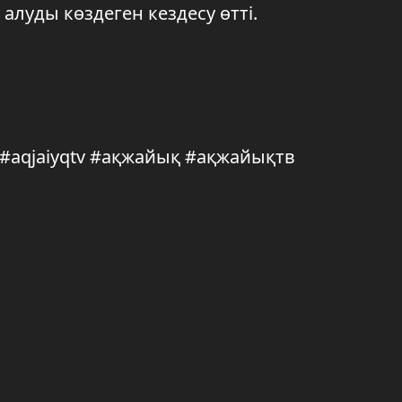
луды көздеген кездесу өтті.
q #aqjaiyqtv #ақжайық #ақжайықтв