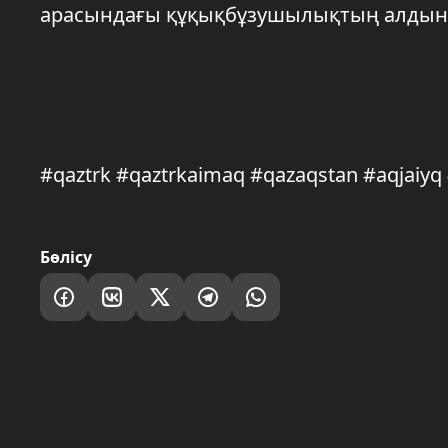
арасындағы құқықбұзушылықтың алдын а
#qaztrk #qaztrkaimaq #qazaqstan #aqjaiy
Бөлісу