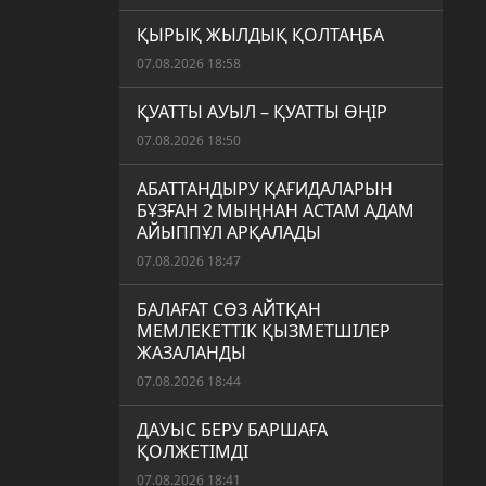
ҚЫРЫҚ ЖЫЛДЫҚ ҚОЛТАҢБА
07.08.2026 18:58
ҚУАТТЫ АУЫЛ – ҚУАТТЫ ӨҢІР
07.08.2026 18:50
АБАТТАНДЫРУ ҚАҒИДАЛАРЫН
БҰЗҒАН 2 МЫҢНАН АСТАМ АДАМ
АЙЫППҰЛ АРҚАЛАДЫ
07.08.2026 18:47
БАЛАҒАТ СӨЗ АЙТҚАН
МЕМЛЕКЕТТІК ҚЫЗМЕТШІЛЕР
ЖАЗАЛАНДЫ
07.08.2026 18:44
ДАУЫС БЕРУ БАРШАҒА
ҚОЛЖЕТІМДІ
07.08.2026 18:41