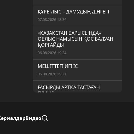
ҚҰРЫЛЫС – ДАМУДЫҢ ДІҢГЕГІ
07.08.2026 18:36
«ҚАЗАҚСТАН БАРЫСЫНДА»
ОБЛЫС НАМЫСЫН ҚОС БАЛУАН
ҚОРҒАЙДЫ
06.08.2026 19:24
МЕШІТТЕГІ ИГІ ІС
06.08.2026 19:21
ҒАСЫРДЫ АРТҚА ТАСТАҒАН
ҒҰМЫР
06.08.2026 19:19
«АУЫЛ АМАНАТЫ»: МЕМЛЕКЕТТІК
Сериалдар
Видео
ҚОЛДАУДЫҢ НАҚТЫ НӘТИЖЕСІ
06.08.2026 19:16