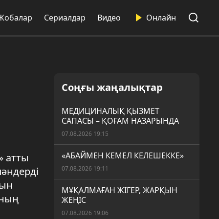
Жобалар
Сериалдар
Видео
Онлайн
Соңғы жаңалықтар
МЕДИЦИНАЛЫҚ ҚЫЗМЕТ
САПАСЫ – ҚОҒАМ НАЗАРЫНДА
07.08.2026 19:15
«АБАЙМЕН КЕМЕЛ КЕЛЕШЕККЕ»
» атты
07.08.2026 19:11
пәндерді
сын
МҰҚАЛМАҒАН ЖІГЕР, ЖАРҚЫН
ының
ЖЕҢІС
07.08.2026 19:06