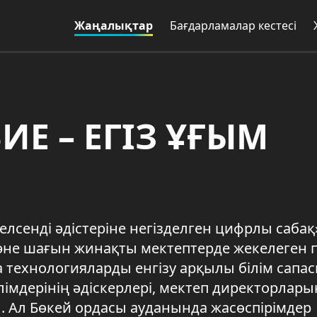
Жаңалықтар
Бағдарламалар кестесі
ИЕ – ЕГІЗ ҰҒЫМ
лсенді әдістеріне негізделген цифрлы сабақ
 және шағын жинақты мектептерде жекелеген 
 технологияларды енгізу арқылы білім сапа
лімдерінің әдіскерлері, мектеп директорлар
 Ал Бөкей ордасы ауданында жасөспірімдер