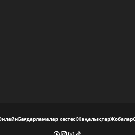
Онлайн
Бағдарламалар кестесі
Жаңалықтар
Жобалар