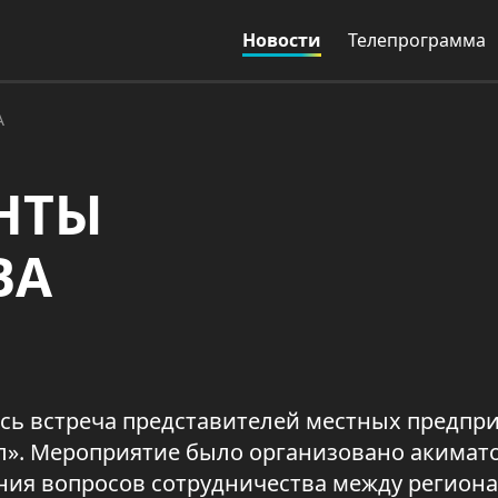
Новости
Телепрограмма
А
НТЫ
ВА
ась встреча представителей местных предпри
л». Мероприятие было организовано акимат
ения вопросов сотрудничества между регио