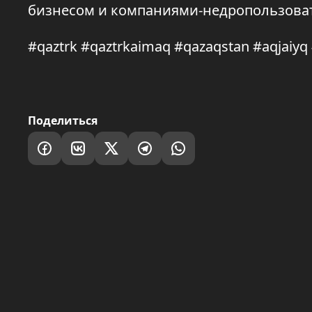
бизнесом и компаниями-недропользова
#qaztrk #qaztrkaimaq #qazaqstan #aqjaiy
Поделиться