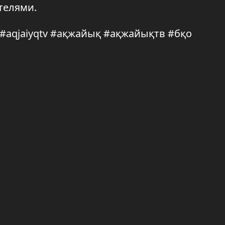
телями.
q #aqjaiyqtv #ақжайық #ақжайықтв #бқо