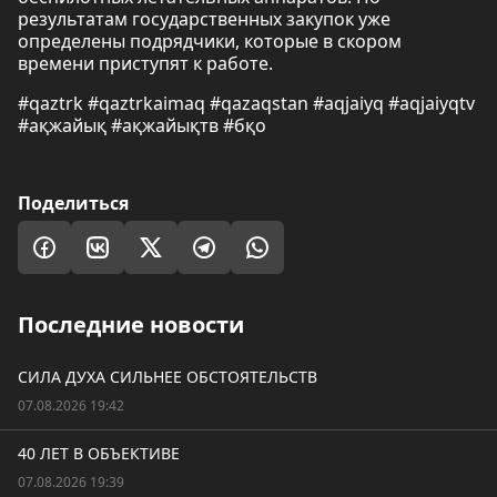
результатам государственных закупок уже
определены подрядчики, которые в скором
времени приступят к работе.
#qaztrk #qaztrkaimaq #qazaqstan #aqjaiyq #aqjaiyqtv
#ақжайық #ақжайықтв #бқо
Поделиться
Последние новости
СИЛА ДУХА СИЛЬНЕЕ ОБСТОЯТЕЛЬСТВ
07.08.2026 19:42
40 ЛЕТ В ОБЪЕКТИВЕ
07.08.2026 19:39