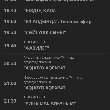
18:40
"БІЗДІҢ ҚАЛА"
19:00
"ЕЛ АЛДЫНДА". Тікелей эфир
19:30
"СӘЙГҮЛІК СЫНЫ"
ТЕЛЕХИКАЯСЫ
19:45
"ФАЗИЛЕТ"
Ақпараттық бағдарлама. (Түпнұсқа
20:30
сурдоаудармамен)
"AQJAIYQ AQPARAT".
Информационная программа. (Түпнұсқа
21:00
сурдоаудармамен)
"AQJAIYQ AQPARAT".
ТЕЛЕХИКАЯСЫ
21:30
"АЙНЫМАС АЙҒАНЫМ"