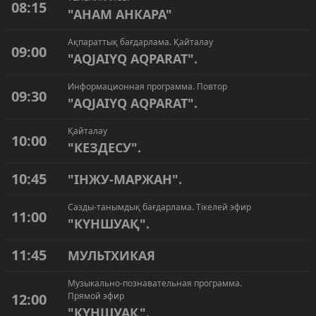
08:15
"АНАМ АНКАРА"
Ақпараттық бағдарлама. Қайталау
09:00
"AQJAIYQ AQPARAT".
Информационная программа. Повтор
09:30
"AQJAIYQ AQPARAT".
Қайталау
10:00
"КЕЗДЕСУ".
10:45
"ІНЖУ-МАРЖАН".
Сазды-танымдық бағдарлама. Тікелей эфир
11:00
"КҮНШУАҚ".
11:45
МУЛЬТХИКАЯ
Музыкально-познавательная программа.
12:00
Прямой эфир
"КҮНШУАҚ".