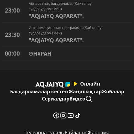
Ақпараттық бағдарлама. (Қайталау
23:00
сурдоаудармамен)
"AQJAIYQ AQPARAT".
Информационная программа. (Қайталау
23:30
сурдоаудармамен)
"AQJAIYQ AQPARAT".
00:00
ӘНҰРАН
Онлайн
Бағдарламалар кестесі
Жаңалықтар
Жобалар
Сериалдар
Видео
Телеарна туралы
Байланыс
Жарнама