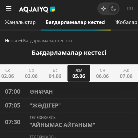
RU
Жаңалықтар
Бағдарламалар кестесі
Жобалар
Негізгі
Бағдарламалар кестесі
Бағдарламалар кестесі
Сс
Ср
Бс
Жм
Сн
Жк
02.06
03.06
04.06
05.06
06.06
07.06
07:00
ӘНҰРАН
07:05
"ЖӘДІГЕР"
ТЕЛЕХИКАЯСЫ
07:30
"АЙНЫМАС АЙҒАНЫМ"
ТЕЛЕХИКАЯСЫ