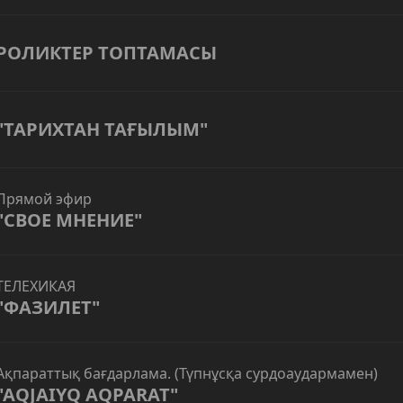
РОЛИКТЕР ТОПТАМАСЫ
"ТАРИХТАН ТАҒЫЛЫМ"
Прямой эфир
"СВОЕ МНЕНИЕ"
ТЕЛЕХИКАЯ
"ФАЗИЛЕТ"
Ақпараттық бағдарлама. (Түпнұсқа сурдоаудармамен)
"AQJAIYQ AQPARAT"