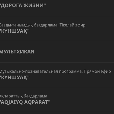
"ДОРОГА ЖИЗНИ"
Сазды-танымдық бағдарлама. Тікелей эфир
"КҮНШУАҚ"
МУЛЬТХИКАЯ
Музыкально-познавательная программа. Прямой эфир
"КҮНШУАҚ"
Ақпараттық бағдарлама
"AQJAIYQ AQPARAT"