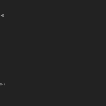
н)
ен)