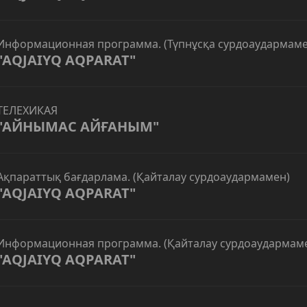
Информационная программа. (Түпнұсқа сурдоаудармаме
"AQJAIYQ AQPARAT"
ТЕЛЕХИКАЯ
"АЙНЫМАС АЙҒАНЫМ"
Ақпараттық бағдарлама. (Қайталау сурдоаудармамен)
"AQJAIYQ AQPARAT"
Информационная программа. (Қайталау сурдоаудармам
"AQJAIYQ AQPARAT"