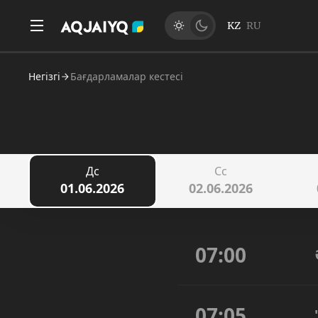
KZ
RU
Негізгі
Бағдарламалар кестесі
Дс
Сс
01.06.2026
02.06.2026
07:00
07:05