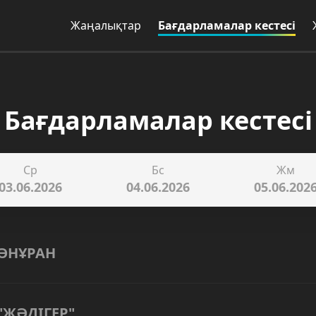
Жаңалықтар
Бағдарламалар кестесі
Бағдарламалар кестесі
Ср
Бс
Жм
03.06.2026
04.06.2026
05.06.202
ӘНҰРАН
"ЖӘДІГЕР"