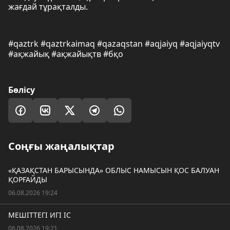
жағдай тұрақталды.
#qaztrk #qaztrkaimaq #qazaqstan #aqjaiyq #aqjaiyqtv
#ақжайық #ақжайықтв #бқо
Бөлісу
Соңғы жаңалықтар
«ҚАЗАҚСТАН БАРЫСЫНДА» ОБЛЫС НАМЫСЫН ҚОС БАЛУАН
ҚОРҒАЙДЫ
06.08.2026 19:24
МЕШІТТЕГІ ИГІ ІС
06.08.2026 19:21