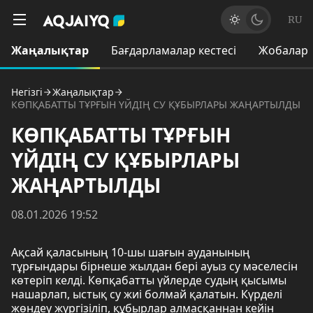
RU
Жаңалықтар
Бағдарламалар кестесі
Жобалар
Негізгі
Жаңалықтар
КӨПҚАБАТТЫ ТҰРҒЫН ҮЙДІҢ СУ ҚҰБЫРЛАРЫ ЖАҢАРТЫЛДЫ
КӨПҚАБАТТЫ ТҰРҒЫН
ҮЙДІҢ СУ ҚҰБЫРЛАРЫ
ЖАҢАРТЫЛДЫ
08.01.2026 19:52
Ақсай қаласының 10-шы шағын ауданының
тұрғындары бірнеше жылдан бері ауыз су мәселесін
көтеріп келді. Көпқабатты үйлерде судың қысымы
нашарлап, ыстық су жиі болмай қалатын. Күрделі
жөндеу жүргізіліп, құбырлар алмасқаннан кейін