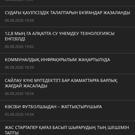
СУДАҒЫ ҚАУІПСІЗДІК ТАЛАПТАРЫН БҰЗҒАНДАР ЖАЗАЛАНДЫ
06.08.2026 19:04
12,8 МЫҢ ГА АЛҚАПТА СУ ҮНЕМДЕУ ТЕХНОЛОГИЯСЫ
ЕНГІЗІЛДІ
06.08.2026 19:02
КОММУНАЛДЫҚ ИНФРАҚҰРЫЛЫМ ЖАҢАРТЫЛУДА
06.08.2026 18:59
САЙЛАУ КҮНІ МҮГЕДЕКТІГІ БАР АЗАМАТТАРҒА БАРЛЫҚ
ЖАҒДАЙ ЖАСАЛАДЫ
06.08.2026 18:54
КӘСІБИ ФУТБОЛШЫДАН – ЖАТТЫҚТЫРУШЫҒА
05.08.2026 19:34
ЖАС СТАРТАПЕР ҚАҒАЗ БАСЫП ШЫҒАРУДЫҢ ТЫҢ ШЕШІМІН
ТАПТЫ