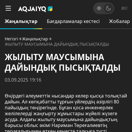
RU
Жаңалықтар
Бағдарламалар кестесі
Жобалар
Негізгі
Жаңалықтар
ЖЫЛЫТУ МАУСЫМЫНА ДАЙЫНДЫҚ ПЫСЫҚТАЛДЫ
ЖЫЛЫТУ МАУСЫМЫНА
ДАЙЫНДЫҚ ПЫСЫҚТАЛДЫ
03.09.2025 19:16
Өңірдегі әлеуметтік нысандар келер қысқа толықтай
дайын. Ал көпқабатты тұрғын үйлердің әзірлігі 80
пайыздың төңірегінде. Бұған қоса инженерлек
желілелерді жаңғырту жұмыстары жүйелі жүзеге
асуда. Алдағы жылыту маусымына дайындықтың
барысы облыс әкімі Нариман Төреғалиевтің
төрағалығымен өткен кеңесте талқыға түсті.