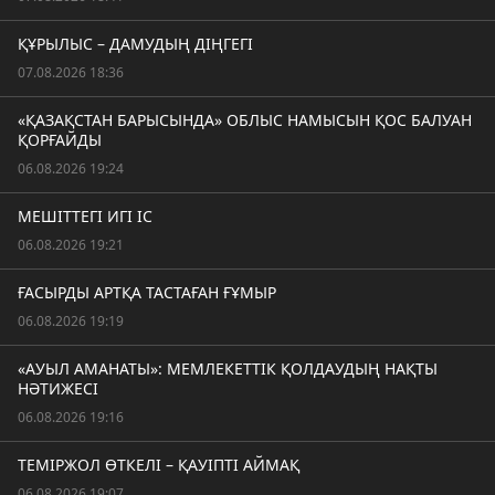
ҚҰРЫЛЫС – ДАМУДЫҢ ДІҢГЕГІ
07.08.2026 18:36
«ҚАЗАҚСТАН БАРЫСЫНДА» ОБЛЫС НАМЫСЫН ҚОС БАЛУАН
ҚОРҒАЙДЫ
06.08.2026 19:24
МЕШІТТЕГІ ИГІ ІС
06.08.2026 19:21
ҒАСЫРДЫ АРТҚА ТАСТАҒАН ҒҰМЫР
06.08.2026 19:19
«АУЫЛ АМАНАТЫ»: МЕМЛЕКЕТТІК ҚОЛДАУДЫҢ НАҚТЫ
НӘТИЖЕСІ
06.08.2026 19:16
ТЕМІРЖОЛ ӨТКЕЛІ – ҚАУІПТІ АЙМАҚ
06.08.2026 19:07