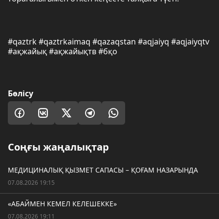
#qaztrk #qaztrkaimaq #qazaqstan #aqjaiyq #aqjaiyqtv
#ақжайық #ақжайықтв #бқо
Бөлісу
Соңғы жаңалықтар
МЕДИЦИНАЛЫҚ ҚЫЗМЕТ САПАСЫ – ҚОҒАМ НАЗАРЫНДА
07.08.2026 19:15
«АБАЙМЕН КЕМЕЛ КЕЛЕШЕККЕ»
07.08.2026 19:11