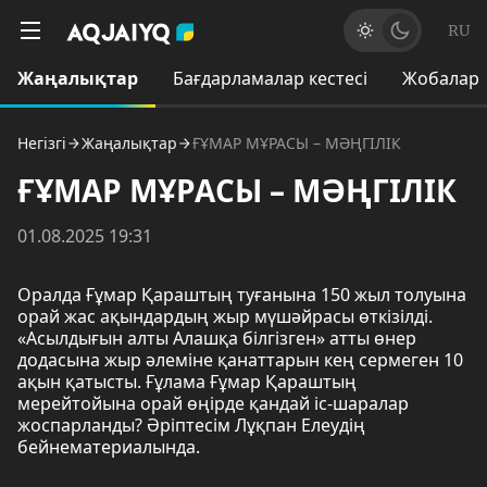
RU
Жаңалықтар
Бағдарламалар кестесі
Жобалар
Негізгі
Жаңалықтар
ҒҰМАР МҰРАСЫ – МӘҢГІЛІК
ҒҰМАР МҰРАСЫ – МӘҢГІЛІК
01.08.2025 19:31
Оралда Ғұмар Қараштың туғанына 150 жыл толуына
орай жас ақындардың жыр мүшәйрасы өткізілді.
«Асылдығын алты Алашқа білгізген» атты өнер
додасына жыр әлеміне қанаттарын кең сермеген 10
ақын қатысты. Ғұлама Ғұмар Қараштың
мерейтойына орай өңірде қандай іс-шаралар
жоспарланды? Әріптесім Лұқпан Елеудің
бейнематериалында.