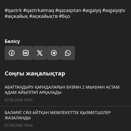
#qaztrk #qaztrkaimaq #qazaqstan #aqjaiyq #aqjaiyqtv
#ақжайық #ақжайықтв #бқо
Бөлісу
Соңғы жаңалықтар
АБАТТАНДЫРУ ҚАҒИДАЛАРЫН БҰЗҒАН 2 МЫҢНАН АСТАМ
АДАМ АЙЫППҰЛ АРҚАЛАДЫ
07.08.2026 18:47
БАЛАҒАТ СӨЗ АЙТҚАН МЕМЛЕКЕТТІК ҚЫЗМЕТШІЛЕР
ЖАЗАЛАНДЫ
07.08.2026 18:44