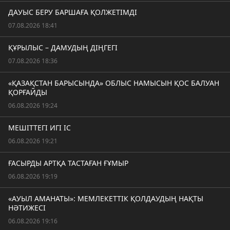
ДАУЫС БЕРУ БАРШАҒА ҚОЛЖЕТІМДІ
07.08.2026 18:41
ҚҰРЫЛЫС – ДАМУДЫҢ ДІҢГЕГІ
07.08.2026 18:36
«ҚАЗАҚСТАН БАРЫСЫНДА» ОБЛЫС НАМЫСЫН ҚОС БАЛУАН
ҚОРҒАЙДЫ
06.08.2026 19:24
МЕШІТТЕГІ ИГІ ІС
06.08.2026 19:21
ҒАСЫРДЫ АРТҚА ТАСТАҒАН ҒҰМЫР
06.08.2026 19:19
«АУЫЛ АМАНАТЫ»: МЕМЛЕКЕТТІК ҚОЛДАУДЫҢ НАҚТЫ
НӘТИЖЕСІ
06.08.2026 19:16