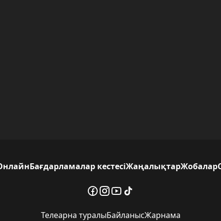
Онлайн
Бағдарламалар кестесі
Жаңалықтар
Жобалар
Телеарна туралы
Байланыс
Жарнама