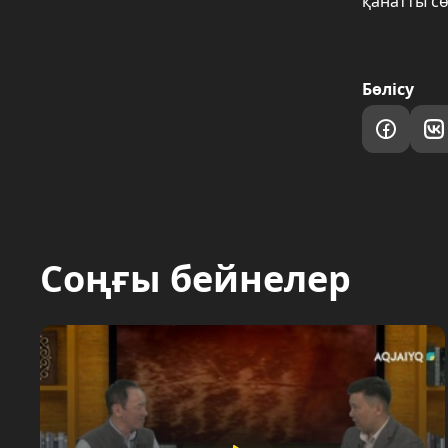
қанатты с
Бөлісу
Соңғы бейнелер