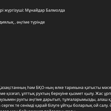
рі жүргізуші: Мұнайдар Балмолда
иялық , әңгіме түрінде
Қазақстанның һәм БҚО-ның өлке тарихына қатысты мәсел
ме қозғап, ұлттық рухтың беркуіне қызмет қылу. Жас ұр
узымен рухты әңгіме дарытып, тұлғаларымызды, алаш қа
сергек те сенімді қарай білуге ұйтқы боларлық ой сал