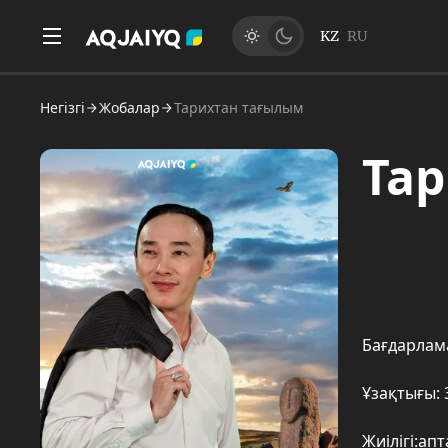
KZ
RU
Негізгі
Жобалар
Тарихтан тағылым
Та
Бағдарлама
Ұзақтығы: 
Жиілігі:ап