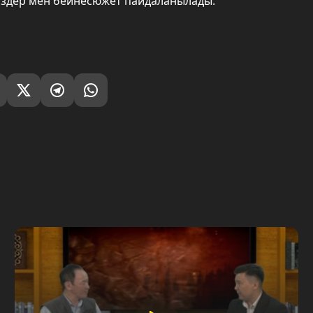
өздер мен бейнесюжет пайдаланылады.