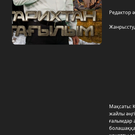
Редактор ә
Жанры:студ
Мақсаты: 
жайлы әңгі
ғалымдар а
болашаққа 