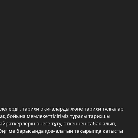
елерді , тарихи оқиғаларды және тарихи тұлғалар
пақ бойына мемлекеттілігіміз туралы тарихшы
йраткерлерін өнеге тұту, өткеннен сабақ алып,
у. Әңгіме барысында қозғалатын тақырыпқа қатысты