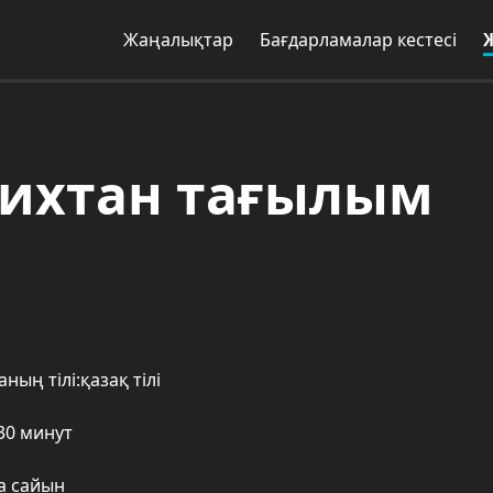
Жаңалықтар
Бағдарламалар кестесі
рихтан тағылым
ның тілі:қазақ тілі
30 минут
та сайын