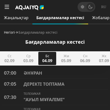
RU
Жаңалықтар
Бағдарламалар кестесі
Жобалар
Негізгі
Бағдарламалар кестесі
Бағдарламалар кестесі
Сс
Ср
Бс
Жм
Сн
Жк
02.09
03.09
04.09
05.09
06.09
07.09
07:00
ӘНҰРАН
07:05
ДЕРЕКТІ ТОПТАМА
ТЕЛЕХИКАЯ
07:30
"АУЫЛ МҰҒАЛІМІ"
ТЕЛЕХИКАЯ