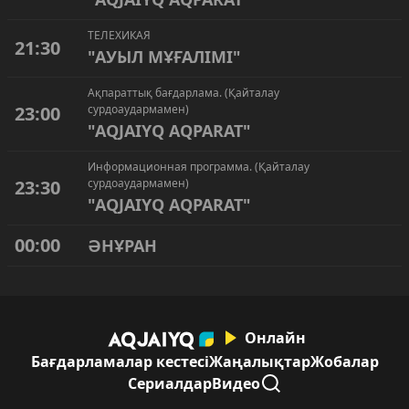
ТЕЛЕХИКАЯ
21:30
"АУЫЛ МҰҒАЛІМІ"
Ақпараттық бағдарлама. (Қайталау
23:00
сурдоаудармамен)
"AQJAIYQ AQPARAT"
Информационная программа. (Қайталау
23:30
сурдоаудармамен)
"AQJAIYQ AQPARAT"
00:00
ӘНҰРАН
Онлайн
Бағдарламалар кестесі
Жаңалықтар
Жобалар
Сериалдар
Видео