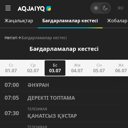
RU
Жаңалықтар
Бағдарламалар кестесі
Жобалар
Негізгі
Бағдарламалар кестесі
Бағдарламалар кестесі
Сс
Ср
Бс
Жм
Сн
Жк
01.07
02.07
03.07
04.07
05.07
06.07
07:00
ӘНҰРАН
07:05
ДЕРЕКТІ ТОПТАМА
ТЕЛЕХИКАЯ
07:30
ҚАНАТСЫЗ ҚҰСТАР
ТЕЛЕХИКАЯ