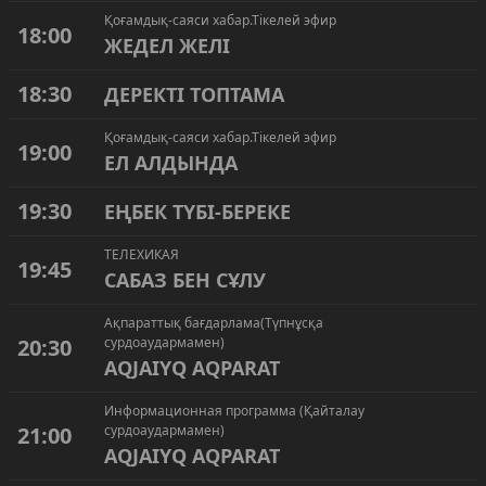
Қоғамдық-саяси хабар.Тікелей эфир
18:00
ЖЕДЕЛ ЖЕЛІ
18:30
ДЕРЕКТІ ТОПТАМА
Қоғамдық-саяси хабар.Тікелей эфир
19:00
ЕЛ АЛДЫНДА
19:30
ЕҢБЕК ТҮБІ-БЕРЕКЕ
ТЕЛЕХИКАЯ
19:45
САБАЗ БЕН СҰЛУ
Ақпараттық бағдарлама(Түпнұсқа
20:30
сурдоаудармамен)
AQJAIYQ AQPARAT
Информационная программа (Қайталау
21:00
сурдоаудармамен)
AQJAIYQ AQPARAT