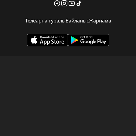
Телеарна туралы
Байланыс
Жарнама