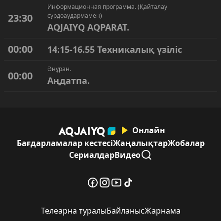
Информационная программа. (Қайталау
23:30
сурдоаудармамен)
AQJAIYQ AQPARAT.
00:00
14:15-16.55 Техникалық үзіліс
Әнұран.
00:00
Аңдатпа.
Онлайн
Бағдарламалар кестесі
Жаңалықтар
Жобалар
Сериалдар
Видео
Телеарна туралы
Байланыс
Жарнама