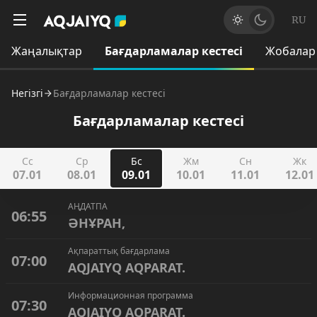
RU
Жаңалықтар
Бағдарламалар кестесі
Жобалар
Негізгі
Бағдарламалар кестесі
Бағдарламалар кестесі
Сс
Ср
Бс
Жм
Сн
Жк
07.01
08.01
09.01
10.01
11.01
12.01
АҢДАТПА
06:55
ӘНҰРАН,
Ақпараттық бағдарлама
07:00
AQJAIYQ AQPARAT.
Информационная программа
07:30
AQJAIYQ AQPARAT.