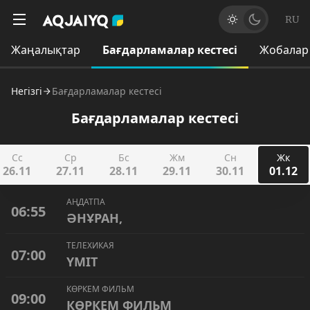
RU
Жаңалықтар
Бағдарламалар кестесі
Жобалар
Негізгі
Бағдарламалар кестесі
Бағдарламалар кестесі
Сс
Ср
Бс
Жм
Сн
Жк
26.11
27.11
28.11
29.11
30.11
01.12
АҢДАТПА
06:55
ӘНҰРАН,
ТЕЛЕХИКАЯ
07:00
ҮМІТ
КӨРКЕМ ФИЛЬМ
09:00
КӨРКЕМ ФИЛЬМ