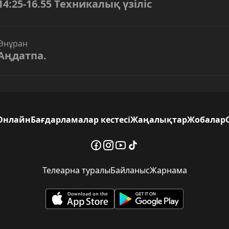
14:25-16.55 Техникалық үзіліс
Әнұран
Аңдатпа.
Онлайн
Бағдарламалар кестесі
Жаңалықтар
Жобалар
Телеарна туралы
Байланыс
Жарнама