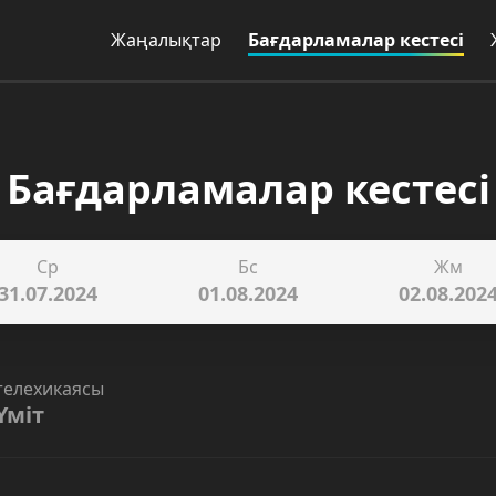
Жаңалықтар
Бағдарламалар кестесі
Бағдарламалар кестесі
Ср
Бс
Жм
31.07.2024
01.08.2024
02.08.202
телехикаясы
Үміт