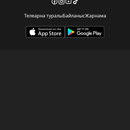
Телеарна туралы
Байланыс
Жарнама