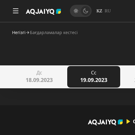
KZ
RU
Негізгі
Бағдарламалар кестесі
Дс
Сс
18.09.2023
19.09.2023