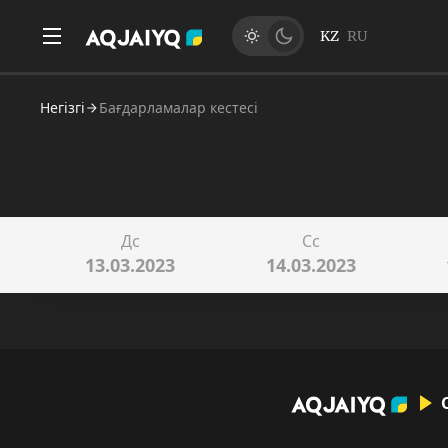
KZ
RU
Негізгі
Бағдарламалар кестесі
Дс
Сс
13.03.2023
14.03.2023