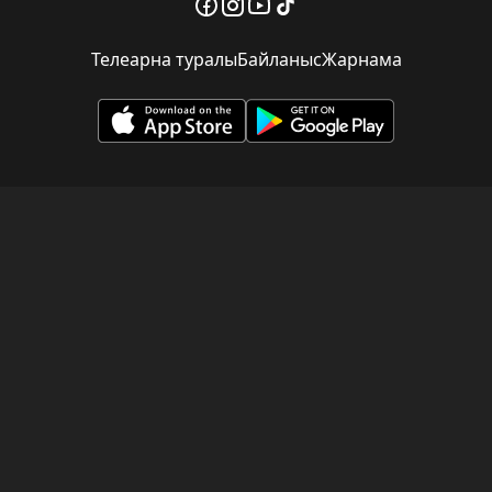
Телеарна туралы
Байланыс
Жарнама