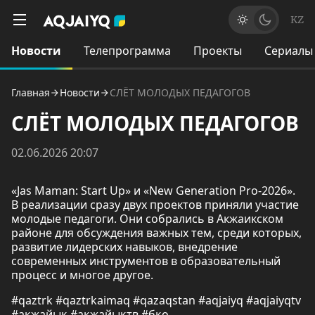
KZ
Новости
Телепрограмма
Проекты
Сериалы
Главная
Новости
СЛЁТ МОЛОДЫХ ПЕДАГОГОВ
СЛЁТ МОЛОДЫХ ПЕДАГОГОВ
02.06.2026 20:07
«Jas Maman: Start Up» и «New Generation Pro-2026».
В реализации сразу двух проектов приняли участие
молодые педагоги. Они собрались в Акжаикском
районе для обсуждения важных тем, среди которых,
развитие лидерских навыков, внедрение
современных инструментов в образовательный
процесс и многое другое.
#qaztrk #qaztrkaimaq #qazaqstan #aqjaiyq #aqjaiyqtv
#ақжайық #ақжайықтв #бқо