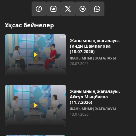
Ұқсас бейнелер
Жанымның жағалауы.
Ганди Шамкелова
(18.07.2026)
ЖАНЫМНЫҢ ЖАҒАЛАУЫ
20.07.2026
Жанымның жағалауы.
Айгүл Мыңбаева
(11.7.2026)
ЖАНЫМНЫҢ ЖАҒАЛАУЫ
13.07.2026