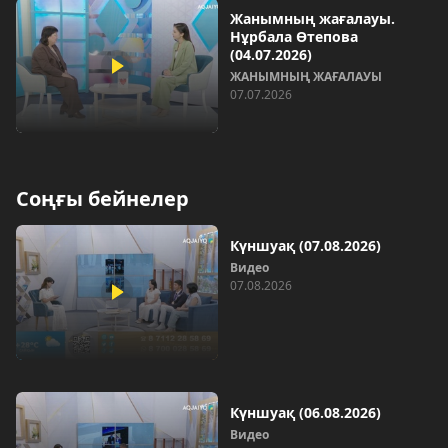
Жанымның жағалауы.
Нұрбала Өтепова
(04.07.2026)
ЖАНЫМНЫҢ ЖАҒАЛАУЫ
07.07.2026
Соңғы бейнелер
Күншуақ (07.08.2026)
Видео
07.08.2026
Күншуақ (06.08.2026)
Видео