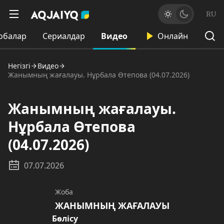
RU
обалар
Сериалдар
Видео
Онлайн
Негізгі
Видео
Жанымның жағалауы. Нұрбала Өтепова (04.07.2026)
Жанымның жағалауы.
Нұрбала Өтепова
(04.07.2026)
07.07.2026
Жоба
ЖАНЫМНЫҢ ЖАҒАЛАУЫ
Бөлісу