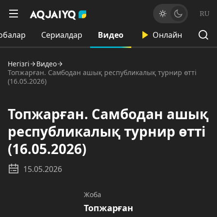
RU
обалар
Сериалдар
Видео
Онлайн
Негізгі
Видео
Топжарған. Самбодан ашық республикалық турнир өтті
(16.05.2026)
Топжарған. Самбодан ашық
республикалық турнир өтті
(16.05.2026)
15.05.2026
Жоба
Топжарған