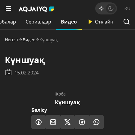
RU
обалар
Сериалдар
Видео
Онлайн
Негізгі
Видео
Күншуақ
Күншуақ
15.02.2024
Жоба
Күншуақ
Бөлісу