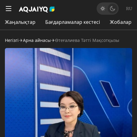
RU
Жаңалықтар
Бағдарламалар кестесі
Жобалар
Негізгі
Арна айнасы
Өтеғалиева Тәтті Мақсотқызы