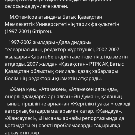
селосында дүниеге келген.
М.Өтемісов атындағы Батыс Қазақстан
Мемлекеттік Университетінің тарих факультетін
(1997-2001) бітірген.
1997-2002 жылдары «Дала дидары»
телеарнасының редактор-жүргізушісі, 2002-2007
жылдары «Қаратөбе өңірі» газетінде тілші қызметін
атқарды. 2007 жылдан «Қазақстан» РТРК АҚ Батыс
Қазақстан облыстық филиалы қазақ хабарлары
бөлімінің редакторы қызметін атқарады.
«Жаңа күн», «Атамекен», «Атамекен аясында»,
өнерлі адамдарға арналған «Ән Думан», қаланың
тыныс тіршілігіне арналған «Жергілікті уақыт» секілді
авторлық бағдарламаларымен қатар, «Жандауа»,
«Жансәулесі», «Нысана» арнайы репортажында да
қоғамдағы ең өзекті проблемаларды тақырыпқа
арқау етіп жүр.