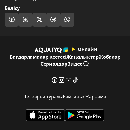
Бөлісу
Онлайн
Бағдарламалар кестесі
Жаңалықтар
Жобалар
Сериалдар
Видео
Телеарна туралы
Байланыс
Жарнама