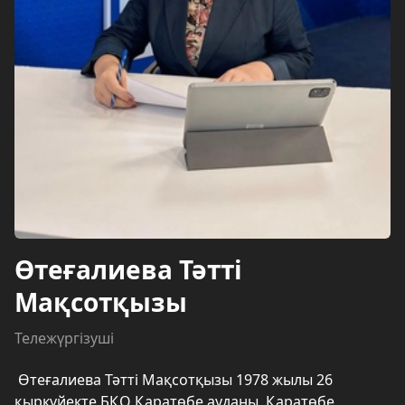
Өтеғалиева Тәтті
Мақсотқызы
Тележүргізуші
Өтеғалиева Тәтті Мақсотқызы 1978 жылы 26
қыркүйекте БҚО Қаратөбе ауданы, Қаратөбе