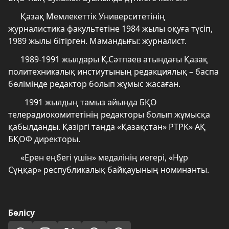
Қазақ Мемлекеттік Университетінің
журналистика факультетіне 1984 жылы оқуға түсіп,
1989 жылы бітірген. Мамандығы: журналист.
1989-1991 жылдары Қ.Сәтпаев атындағы Қазақ
политехникалық инстиутының редакциялық – баспа
бөлімінде редактор болып жұмыс жасаған.
1991 жылдың тамыз айында БҚО
телерадиокомитетінің редакторы болып жұмысқа
қабылданды. Қазіргі таңда «Қазақстан» РТРК» АҚ
БҚОФ директоры.
«Ерен еңбегі үшін» медалінің иегері, «Нұр
Сұңқар» республикалық байқауының номинанты.
Бөлісу