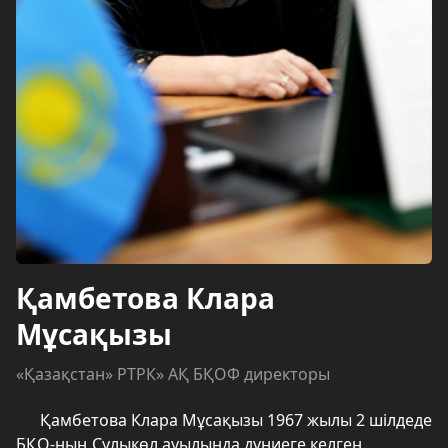
Қамбетова Клара
Мұсақызы
«Қазақстан» РТРК» АҚ БҚОФ директоры
Қамбетова Клара Мұсақызы 1967 жылы 2 шілдеде
БҚО-ның Сулыкөл ауылында дүниеге келген.