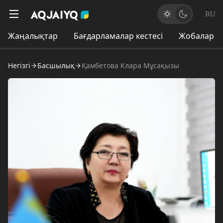
RU
Жаңалықтар
Бағдарламалар кестесі
Жобалар
Негізгі
Басшылық
Қамбетова Клара Мұсақызы