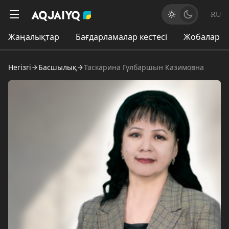
RU
Жаңалықтар
Бағдарламалар кестесі
Жобалар
Негізгі
Басшылық
Таскарина Гүлбаршын Казимовна