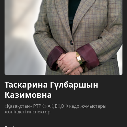
Таскарина Гүлбаршын
Казимовна
«Қазақстан» РТРК» АҚ БҚОФ кадр жұмыстары
жөніндегі инспектор