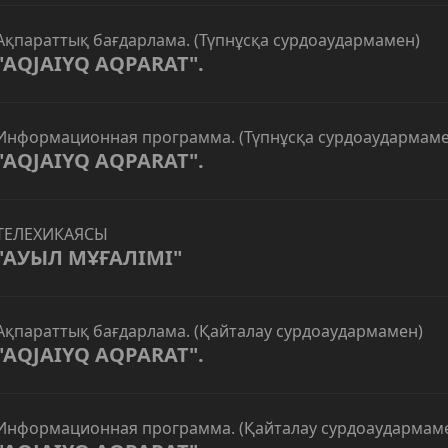
Ақпараттық бағдарлама. (Түпнұсқа сурдоаудармамен)
"AQJAIYQ AQPARAT".
Информационная программа. (Түпнұсқа сурдоаудармаме
"AQJAIYQ AQPARAT".
ТЕЛЕХИКАЯСЫ
"АУЫЛ МҰҒАЛІМІ"
Ақпараттық бағдарлама. (Қайталау сурдоаудармамен)
"AQJAIYQ AQPARAT".
Информационная программа. (Қайталау сурдоаудармам