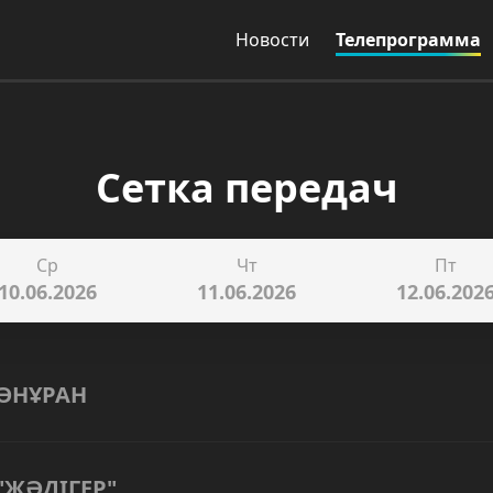
Новости
Телепрограмма
Сетка передач
Ср
Чт
Пт
10.06.2026
11.06.2026
12.06.202
ӘНҰРАН
"ЖӘДІГЕР"