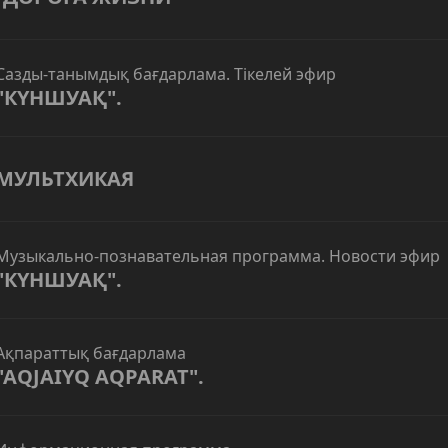
Сазды-танымдық бағдарлама. Тікелей эфир
"КҮНШУАҚ".
МУЛЬТХИКАЯ
Музыкально-познавательная программа. Новости эфир
"КҮНШУАҚ".
Ақпараттық бағдарлама
"AQJAIYQ AQPARAT".