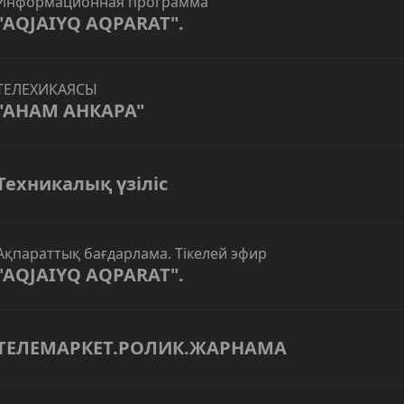
Информационная программа
"AQJAIYQ AQPARAT".
ТЕЛЕХИКАЯСЫ
"АНАМ АНКАРА"
Техникалық үзіліс
Ақпараттық бағдарлама. Тікелей эфир
"AQJAIYQ AQPARAT".
ТЕЛЕМАРКЕТ.РОЛИК.ЖАРНАМА