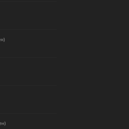
н)
ен)