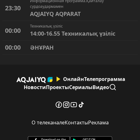
Информационная программа.Қайталау
23:30
сурдоаудармамен
AQJAIYQ AQPARAT
Техникалық үзіліс
00:00
14:00-16.55 Техникалық үзіліс
00:00
ӘНҰРАН
Онлайн
Телепрограмма
Новости
Проекты
Сериалы
Видео
О телеканале
Контакты
Реклама