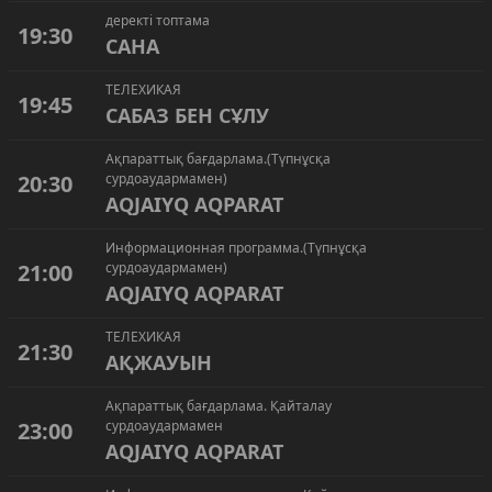
деректі топтама
19:30
САНА
ТЕЛЕХИКАЯ
19:45
САБАЗ БЕН СҰЛУ
Ақпараттық бағдарлама.(Түпнұсқа
20:30
сурдоаудармамен)
AQJAIYQ AQPARAT
Информационная программа.(Түпнұсқа
21:00
сурдоаудармамен)
AQJAIYQ AQPARAT
ТЕЛЕХИКАЯ
21:30
АҚЖАУЫН
Ақпараттық бағдарлама. Қайталау
23:00
сурдоаудармамен
AQJAIYQ AQPARAT