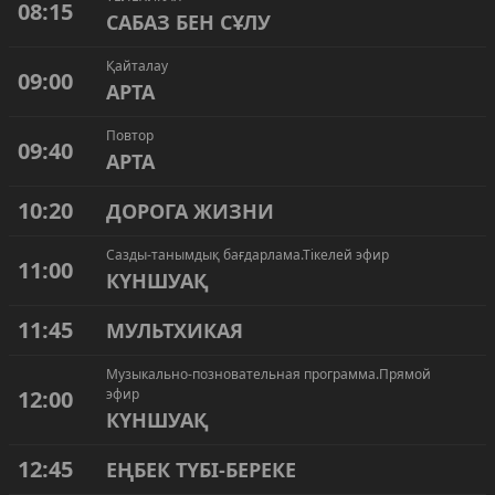
08:15
САБАЗ БЕН СҰЛУ
Қайталау
09:00
АРТА
Повтор
09:40
АРТА
10:20
ДОРОГА ЖИЗНИ
Сазды-танымдық бағдарлама.Тікелей эфир
11:00
КҮНШУАҚ
11:45
МУЛЬТХИКАЯ
Музыкально-позновательная программа.Прямой
12:00
эфир
КҮНШУАҚ
12:45
ЕҢБЕК ТҮБІ-БЕРЕКЕ