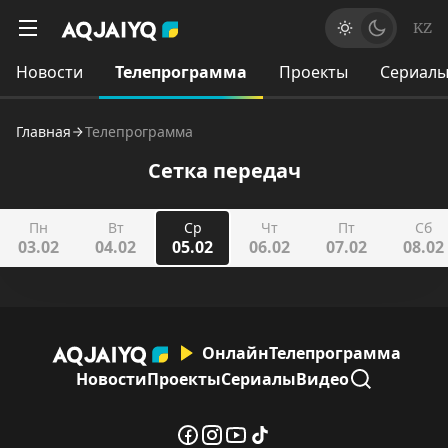
KZ
Новости
Телепрограмма
Проекты
Сериал
Главная
Телепрограмма
Сетка передач
Пн
Вт
Ср
Чт
Пт
Сб
03.02
04.02
05.02
06.02
07.02
08.02
Онлайн
Телепрограмма
Новости
Проекты
Сериалы
Видео