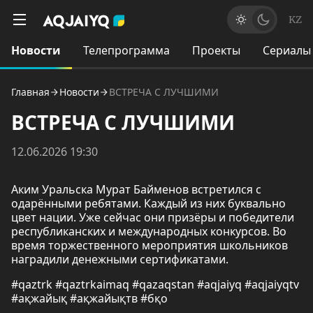
KZ
Новости
Телепрограмма
Проекты
Сериалы
Главная
Новости
ВСТРЕЧА С ЛУЧШИМИ
ВСТРЕЧА С ЛУЧШИМИ
12.06.2026 19:30
Аким Уральска Мурат Байменов встретился с
одарёнными ребятами. Каждый из них буквально
цвет нации. Уже сейчас они призёры и победители
республиканских и международных конкурсов. Во
время торжественного мероприятия школьников
наградили денежными сертификатами.
#qaztrk #qaztrkaimaq #qazaqstan #aqjaiyq #aqjaiyqtv
#ақжайық #ақжайықтв #бқо