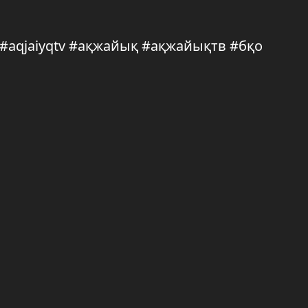
q #aqjaiyqtv #ақжайық #ақжайықтв #бқо