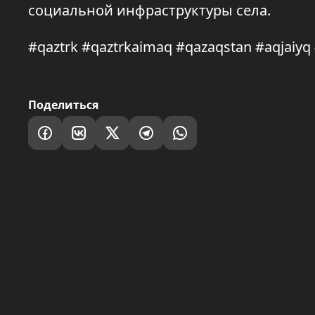
социальной инфраструктуры села.
#qaztrk #qaztrkaimaq #qazaqstan #aqjaiy
Поделиться