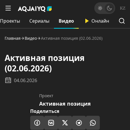
KZ
Проекты
Сериалы
Видео
Онлайн
Главная
Видео
Активная позиция (02.06.2026)
Активная позиция
(02.06.2026)
04.06.2026
Проект
Активная позиция
Поделиться