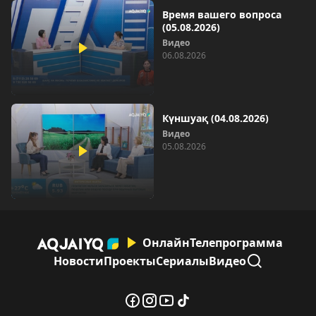
Время вашего вопроса
(05.08.2026)
Видео
06.08.2026
Күншуақ (04.08.2026)
Видео
05.08.2026
Онлайн
Телепрограмма
Новости
Проекты
Сериалы
Видео